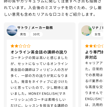
師の質やカリキュラムに関して注意すべき点も指摘さ
れています。入会後のミスマッチを防ぐため、少し厳
しい意見も含めたリアルな口コミをご紹介します。
サトウ / メーカー勤務
リナ / 
男性
30代
女性
オンライン英会話の講師の訛り
より専門的
非対応
コーチングの質は高いと感じました
キャリアアッ
が、セットになっているオンライン
た。日常的な
英会話の講師はフィリピン人の方が
での表現は学
多く、一部の方の訛りが気になりま
るIT業界の
した。発音をネイティブに近づけた
な高度な交渉
いと思っていたので、少し期待と違
りませんでし
いました。MONEY ENGLISH(マネ
ENGLISH
ーリッシュ)のコーチは素晴らしい
は、汎用的な
だけに、レッスンを担当する講師の