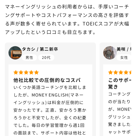
マネーイングリッシュの利用者からは、手厚いコーチ
ングサポートやコストパフォーマンスの高さを評価す
る声が数多く寄せられています。TOEICスコアが大幅
アップしたという口コミも目立ちます。
タカシ / 第二新卒
美咲 / 
男性
20代
女性
他社比較での圧倒的なコスパ
このサポー
驚き
いくつか英語コーチングを比較しま
コーチングス
したが、MONEY ENGLISH(マネー
のが当たり前
イングリッシュ)は料金が圧倒的に
が、MONEY 
安かったです。正直、安かろう悪か
グリッシュ)
ろうかと不安でしたが、全くの杞憂
驚きました。
でした。毎日の学習管理から週1回
ャットサポー
の面談まで、サポート内容は他社と