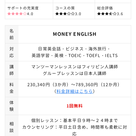
サポートの充実度
コースの質
総合評価
4.0
3.0
3.6
名
MONEY ENGLISH
前
対
日常英会話・ビジネス・海外旅行・
応
英語学習・英検・TOEIC・TOEFL・IELTS
講
マンツーマンレッスンはフィリピン人講師
師
グループレッスンは日本人講師
料
230,340円（3か月）～789,360円（12か月）
金
（
料金詳細はこちら
）
体
1回無料
験
個別レッスン：基本平日９時～２４時まで
相
カウンセリング：平日土日含め、時間帯も柔軟に対
談
応