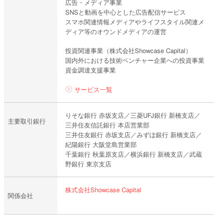
広告・メディア事業
SNSと動画を中心とした広告配信サービス
スマホ関連情報メディアやライフスタイル関連メ
ディア等のオウンドメディアの運営
投資関連事業（株式会社Showcase Capital）
国内外における技術ベンチャー企業への投資事業
資金調達支援事業
サービス一覧
りそな銀行 赤坂支店／三菱UFJ銀行 新橋支店／
主要取引銀行
三井住友信託銀行 本店営業部
三井住友銀行 赤坂支店／みずほ銀行 新橋支店／
紀陽銀行 大阪堂島営業部
千葉銀行 秋葉原支店／横浜銀行 新橋支店／武蔵
野銀行 東京支店
株式会社Showcase Capital
関係会社