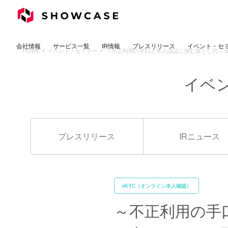
イベント・セ
プレスリリース
サービス一覧
会社情報
IR情報
HOME
イベント・セミナー
～不正利用の手口と本人認証に潜む落とし穴～ e
イベ
プレスリリース
IRニュース
eKYC（オンライン本人確認）
～不正利用の手