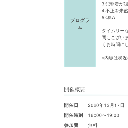
3.犯罪者が
4.不正を未
5.Q&A
プログラ
ム
タイムリー
間もござい
くお時間に
※内容は状
開催概要
開催日
2020年12月17
開催時刻
18::00〜19:00
参加費
無料