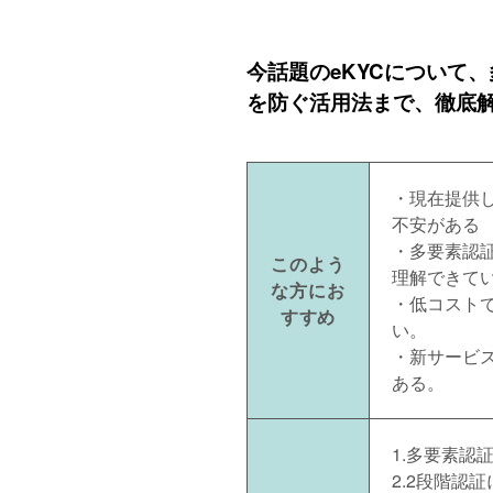
今話題のeKYCについて
を防ぐ活用法まで、徹底
・現在提供
不安がある
・多要素認
このよう
理解できて
な方にお
・低コスト
すすめ
い。
・新サービ
ある。
1.多要素認
2.2段階認