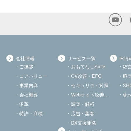
会社情報
サービス一覧
IR情
ご挨拶
おもてなしSuite
経
コアバリュー
CV改善・EFO
I
事業内容
セキュリティ対策
SHOW
会社概要
Webサイト改善・最適化
株
沿革
調査・解析
特許・商標
広告・集客
DX支援開発