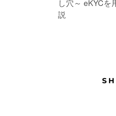
し穴～ eKYC
説