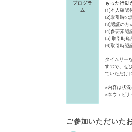
もった行動
プログラ
ム
(1)本人確
(2)取引時
(3)認証の方
(4)多要素認
(5) 取引
(6)取引時
タイムリー
すので、ぜ
ていただけ
※内容は状
※本ウェビ
ご参加いただいた