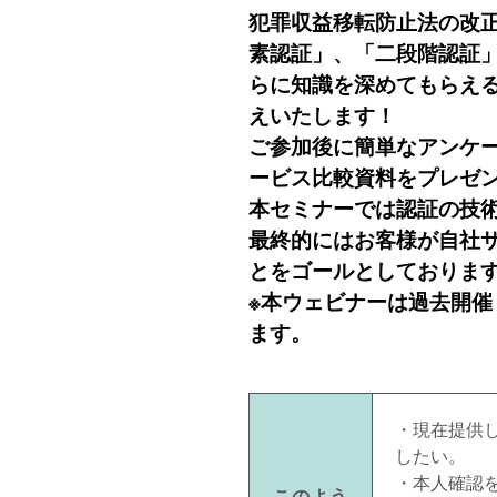
犯罪収益移転防止法の改正
素認証」、「二段階認証
らに知識を深めてもらえ
えいたします！
ご参加後に簡単なアンケー
ービス比較資料をプレゼ
本セミナーでは認証の技
最終的にはお客様が自社
とをゴールとしておりま
※本ウェビナーは過去開
ます。
・現在提供
したい。
・本人確認
このよう