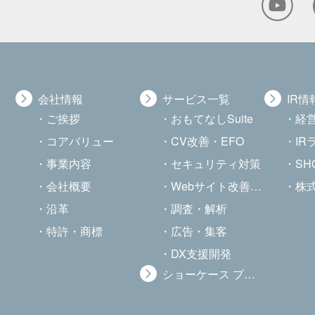
会社情報
サービス一覧
IR情
ご挨拶
おもてなしSuite
経
コアバリュー
CV改善・EFO
I
事業内容
セキュリティ対策
SHOW
会社概要
Webサイト改善・最適化
株
沿革
調査・解析
特許・商標
広告・集客
DX支援開発
ショーケース プラス