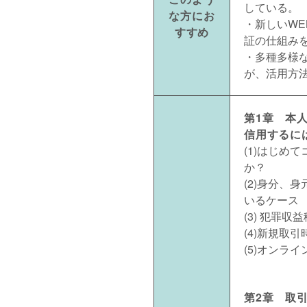
している。
な方にお
・新しいW
すすめ
証の仕組み
・多種多様
が、活用方
第1章 本
信用するに
(1)はじめ
か？
(2)身分、
いるケース
(3) 犯罪
(4)新規取
(5)オンラ
第2章 取