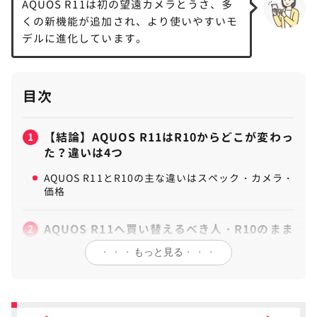
AQUOS R11は初の望遠カメラとうさ、多
くの新機能が追加され、より使いやすいモ
デルに進化しています。
目次
【結論】AQUOS R11はR10からどこが変わっ
1
た？違いは4つ
AQUOS R11とR10の主な違いはスペック・カメラ・
価格
AQUOS R11へ買い替えるべき人・R10のまま
2
でいい人
・・・
もっと見る
・・・
AQUOS R11とR10のスペックを比較
3
AQUOS R11はSoCが「Snapdragon 8s Gen 4」に