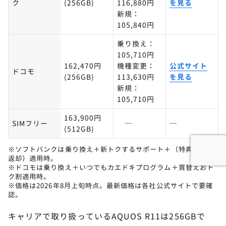
ク
(256GB)
116,880円
を見る
新規：
105,840円
乗り換え：
105,710円
162,470円
機種変更：
公式サイト
ドコモ
(256GB)
113,630円
を見る
新規：
105,710円
163,900円
SIMフリー
─
─
(512GB)
※ソフトバンクは乗り換え＋新トクするサポート＋（特典B・2年
返却）適用時。
※ドコモは乗り換え＋いつでもカエドキプログラム＋買替えおト
ク割適用時。
※価格は2026年8月上旬時点。最新価格は各社公式サイトで要確
認。
キャリアで取り扱っているAQUOS R11は256GBで