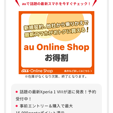
進化
auで話題の最新スマホを今すぐチェック！
AQUOS R11はディスプレイの輝度が3,600nitにア
ップ
AQUOS R11はバッテリー容量が5,100mAhに増加
AQUOS R11とR10のカメラ性能を比較
4
AQUOS R11は望遠カメラを新搭載しトリプルカメ
ラに進化
AQUOS R11は標準・広角を継承しAI・動画機能も強
化
※在庫がなくなり次第、終了となります。
AQUOS R11とR10のデザイン・カラーを比較
5
AQUOS R11はデザインを刷新し新機能「アカリウ
話題の最新Xperia 1 VIIIが遂に発表！予約
ム」を搭載
受付中！
AQUOS R11のカラーはネイビー・アイボリー・テ
事前エントリー＆購入で最大
ラコッタの3色
15,000pontaポイント還元