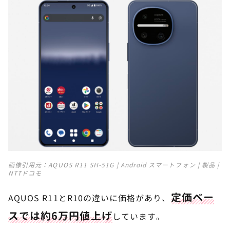
画像引用元：
AQUOS R11 SH-51G | Android スマートフォン | 製品 |
NTTドコモ
定価ベー
AQUOS R11とR10の違いに価格があり、
スでは約6万円値上げ
しています。