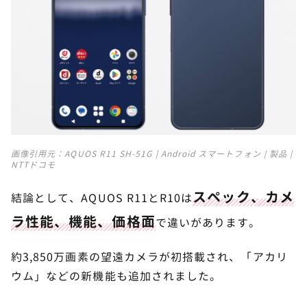
まとめ：AQUOS R11とR10はどちらを買うべ
8
きか
画像引用元：
AQUOS R11 SH-51G | Android スマートフォン | 製品 |
NTTドコモ
スペック、カメ
結論として、AQUOS R11とR10は
ラ性能、機能、価格面
で違いがあります。
約3,850万画素の望遠カメラが初搭載され、「アカリ
ウム」などの新機能も追加されました。