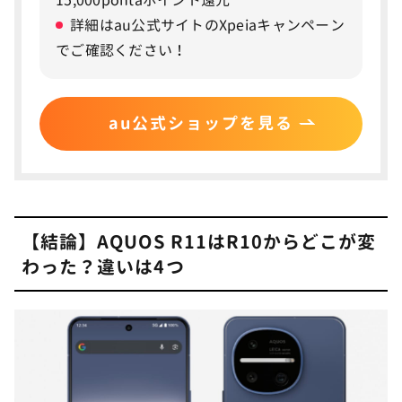
詳細はau公式サイトのXpeiaキャンペーン
AQUOS R11とR10の価格・値段とキャリア別
6
キャンペーン
でご確認ください！
AQUOS R11のキャリア別価格
AQUOS R10の価格と値下がり状況
au公式ショップを見る
AQUOS R11・R10をお得に買うならソフトバンクが
おすすめ
AQUOS R11とR10についてよくある質問
7
【結論】AQUOS R11はR10からどこが変
AQUOS R11とR10のSoCの性能はどのくらい違う？
わった？違いは4つ
AQUOS R11からR10への買い替えは必要ですか？
AQUOS R11はauで買えますか？
SIMフリーとキャリア版の違いは？