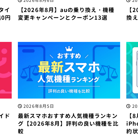
2026年8月6日
2
タイ
【2026年8月】auの乗り換え・機種
【2
0円
変更キャンペーンとクーポン13選
換
2026年8月5日
2
イド
最新スマホおすすめ人気機種ランキン
【8
グ【2026年8月】評判の良い機種を比
iP
較
約