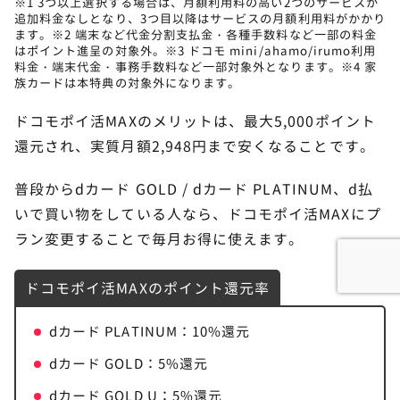
※1 3つ以上選択する場合は、月額利用料の高い2つのサービスが
追加料金なしとなり、3つ目以降はサービスの月額利用料がかかり
ます。※2 端末など代金分割支払金・各種手数料など一部の料金
はポイント進呈の対象外。※3 ドコモ mini/ahamo/irumo利用
料金・端末代金・事務手数料など一部対象外となります。※4 家
族カードは本特典の対象外になります。
ドコモポイ活MAXのメリットは、最大5,000ポイント
還元され、実質月額2,948円まで安くなることです。
普段からdカード GOLD / dカード PLATINUM、d払
いで買い物をしている人なら、ドコモポイ活MAXにプ
ラン変更することで毎月お得に使えます。
ドコモポイ活MAXのポイント還元率
dカード PLATINUM：10%還元
dカード GOLD：5%還元
dカード GOLD U：5%還元