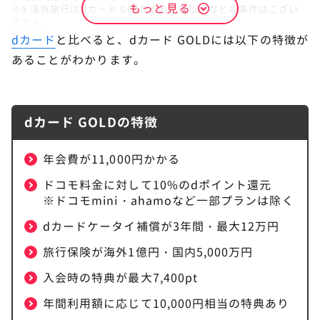
もっと見る
※5 海外旅行はdカード GOLDでのお支払いなどの条件はござい
dカード GOLDの年会費の元を取るには？
ません。
ただしdカード GOLDでの海外旅行費用のお支払いの有無によ
dカード
と比べると、dカード GOLDには以下の特徴が
dカード GOLDの家族カードの年会費は？
り、一部保険金額が異なります。
あることがわかります。
※6 最大1億円は海外旅行費用をdカード GOLDにてお支払いいた
だいた場合のお支払い保険金額です。
dカード GOLDの解約タイミングは？
条件を満たさない場合の保険金額は傷害死亡時最大5,000万円、
傷害後遺障がい時200万円～最大5,000万円となります。
※毎月のショッピング利用額により変動 ※ETCカードは、初年度
dカード GOLDを活用してドコモをお得に使お
8
dカード GOLDの特徴
年会費無料です。
う！
2年目以降は、前年度（本会員のdカード契約月から1年間）に一
度でもETCカード利用のご請求があれば無料となります ※ポイ
年会費が11,000円かかる
ント還元、ドコモでんき、旅行保険、dカード積立、ahamoボー
ナスパケットには注意事項があります。
詳しくはこちら
をご覧く
ドコモ料金に対して10%のdポイント還元
ださい。
※ドコモmini・ahamoなど一部プランは除く
dカードケータイ補償が3年間・最大12万円
旅行保険が海外1億円・国内5,000万円
入会時の特典が最大7,400pt
年間利用額に応じて10,000円相当の特典あり