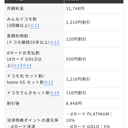
月額料金
11,748円
みんなドコモ割
1,210円割引
(3回線以上)
※11
長期利用割
220円割引
(ドコモ継続20年以上)
※12
dカードお支払割
(dカード GOLD以
550円割引
上)
※13※14
ドコモ光 セット割/
1,210円割引
home 5G セット割
※15
ドコモでんきセット割
※16
110円割引
割引後
8,448円
・dカード PLATINUM：
決済特典ポイントの還元率
10%
・dカード決済
・dカード GOLD：5%