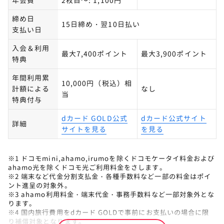
年会費
2枚目～: 1,100円
クレジットカードを積極的に使える人
締め日
15日締め・翌10日払い
支払い日
新料金プラン ドコモポイ活MAX / ドコモポイ
5
活20でさらに得する
入会＆利用
最大7,400ポイント
最大3,900ポイント
特典
ドコモポイ活MAX / ドコモポイ活20の比較
年間利用累
10,000円（税込）相
申し込み方法
計額による
なし
当
特典付与
dカード GOLDで得をするなら家族カードも活
6
dカード GOLD公式
dカード公式サイト
詳細
用
サイトを見る
を見る
家族カードでできること
※1 ドコモmini,ahamo,irumoを除くドコモケータイ料金および
家族カードの申込方法
ahamo光を除くドコモ光ご利用料金をさします。
※2 端末など代金分割支払金・各種手数料など一部の料金はポイ
ント進呈の対象外。
家族カードの注意点
※3 ahamo利用料金・端末代金・事務手数料など一部対象外とな
ります。
※4 国内旅行費用をdカード GOLDで事前にお支払いの場合に限
dカード GOLDでよくある質問
7
り補償対象となります。