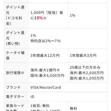
ポイント還
元
1,000円（税抜）毎
dカード GOLDで損する人の特徴
3
1%
10%
(ドコモ料
に
※
ドコモユーザー以外の人はdカード GOLDで損をし
金)
やすい
ポイント還
ドコモの携帯料金が安い人は損をしやすい
1%
元
特約店は2%〜7%
(買い物)
dカード GOLDは家族カード未発行だと損をする
ケータイ補
dカード GOLDとドコモ光が紐づいていないと損を
3年間最大12万円
1年間最大3万円
償
する
dカード GOLDをドコモの支払いだけに使うと損を
29歳以下の方のみ
海外:最大1億円※
する
旅行保険※
海外:最大2,000万円
国内:最大5,000万円
国内:最大1,000万円
dカード GOLDで得する人の特徴
4
ブランド
VISA/MasterCard
携帯電話や光回線がドコモの人
電子マネー
iD
ahamoに変える予定の人は元を取れる
家族カード
1枚目: 無料
無料