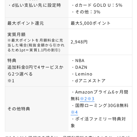
・d払い支払い先に設定時
・dカード GOLD U：5%
・その他：3%
最大ポイント還元
最大5,000ポイント
実質月額
※最大ポイントを月額料金に充
2,948円
当した場合(税抜金額から引かれ
るため1pt＝実質1.1円の割引)
特典
・NBA
追加料金0円で4サービスか
・DAZN
ら2つ選べる
・Lemino
※1
・dアニメストア
・Amazonプライム6ヶ月間
無料
※2※3
・国際ローミング30GB無料
その他特典
※4
・ポイ活ファミリー特典対
象