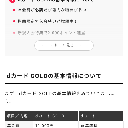
年会費が必要だが強力な特典が多い
期間限定で入会特典が増額中！
新規入会特典で2,000ポイント進呈
dカード固定費支払特典で最大2,400ポイント
・・・
もっと見る
・・・
d払い・iDなどの対象決済の利用で3,000ポイント贈
呈
ドコモポイ活MAX・ドコモポイ活20でさらにお得に
dカード GOLDの基本情報について
dカード GOLDで7万円損する人の実例
2
まず、dカード GOLDの基本情報をみていきましょ
dカード GOLDでドコモ料金を支払っているが家族
う。
カードは未発行
dカード GOLDとドコモ光のペア回線が別
項目／内容
dカード GOLD
dカード
dカード GOLDをメインカードにしていない
年会費
11,000円
永年無料