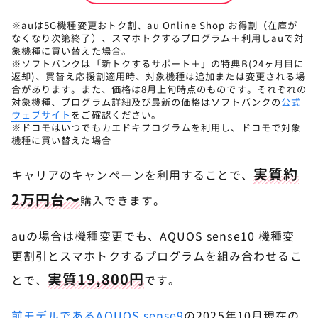
※auは5G機種変更おトク割、au Online Shop お得割（在庫が
なくなり次第終了）、スマホトクするプログラム＋利用しauで対
象機種に買い替えた場合。
※ソフトバンクは「新トクするサポート＋」の特典B(24ヶ月目に
返却)、買替え応援割適用時、対象機種は追加または変更される場
合があります。また、価格は8月上旬時点のものです。それぞれの
対象機種、プログラム詳細及び最新の価格はソフトバンクの
公式
ウェブサイト
をご確認ください。
※ドコモはいつでもカエドキプログラムを利用し、ドコモで対象
機種に買い替えた場合
実質約
キャリアのキャンペーンを利用することで、
2万円台〜
購入できます。
auの場合は機種変更でも、AQUOS sense10 機種変
更割引とスマホトクするプログラムを組み合わせるこ
実質19,800円
とで、
です。
前モデルであるAQUOS sense9
の2025年10月現在の