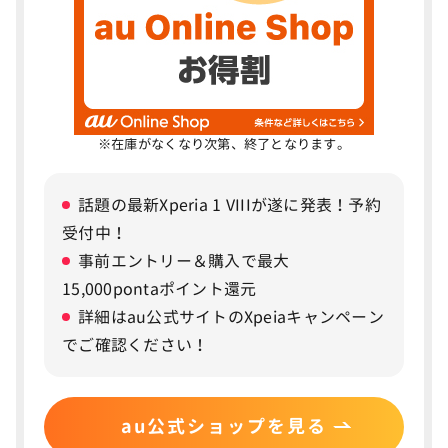
AQUOS sense9からの進化ポイント｜カラーとカメ
ラ
AQUOS sense10のカメラは5,030万画素のデ
6
ュアルレンズ
AQUOS sense10のカメラは5,030万画素のデュア
※在庫がなくなり次第、終了となります。
ルレンズ
AQUOS sense9からの進化ポイント
話題の最新Xperia 1 VIIIが遂に発表！予約
受付中！
AQUOS sense10のディスプレイは6.1インチ
7
事前エントリー＆購入で最大
とコンパクト
15,000pontaポイント還元
AQUOS sense10のディスプレイは6.1インチと小型
詳細はau公式サイトのXpeiaキャンペーン
でご確認ください！
AQUOS sense9からの進化ポイント
AQUOS sense10のバッテリー
8
au公式ショップを見る
バッテリー性能は変わらず、ワイヤレス充電は非対