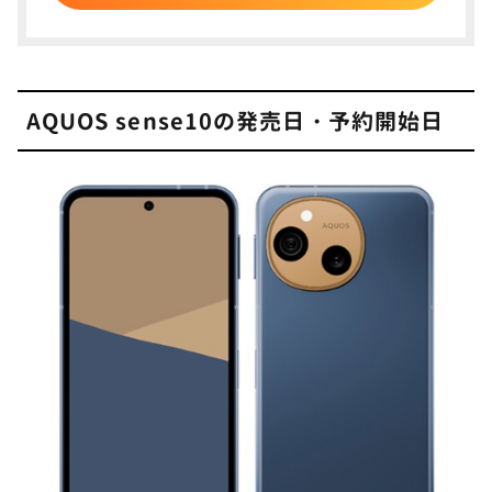
応
AQUOS sense10のストレージ容量
9
AQUOS sense10の発売日・予約開始日
AQUOS sense10のその他変更ポイントを解
10
説
AQUOS sense10のメリット・デメリット
11
AQUOS sense10に関するよくある質問
12
AQUOS senseシリーズとは？
AQUOS sense10の防水性能は？
AQUOS sense10の生体認証は？
AQUOS sense9とどっちを買うべき？