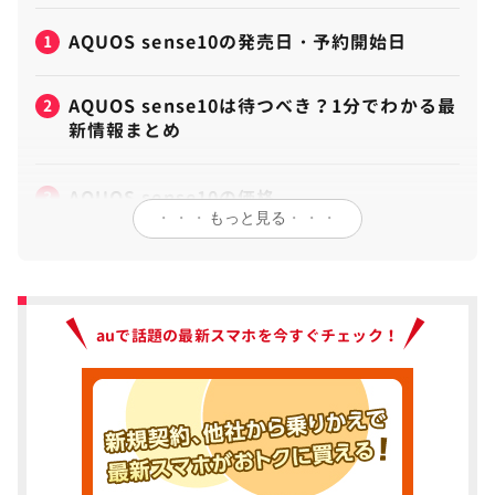
AQUOS sense10の発売日・予約開始日
1
AQUOS sense10は待つべき？1分でわかる最
2
新情報まとめ
AQUOS sense10の価格
3
・・・
もっと見る
・・・
私のセンス、新登場キャンペーン
AQUOS sense10のスペックはSnapdragon
4
7s Gen3 Mobile Platformを搭載
auで話題の最新スマホを今すぐチェック！
AQUOS sense9からの進化ポイント
AQUOS sense10のデザインはシンプルでス
5
タイリッシュ