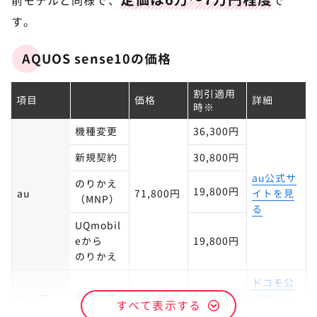
前モデルと同様で、
で
す。
AQUOS sense10の価格
割引適用
項目
価格
詳細
時※
機種変更
36,300円
新規契約
30,800円
au公式サ
のりかえ
19,800円
au
71,800円
イトを見
（MNP）
る
UQmobil
eから
19,800円
のりかえ
ドコモ公
ドコモ
機種変更
73,370円
54,890円
式サイト
すべて表示する
を見る