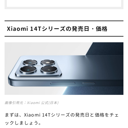
いですか？
Xiaomi 14Tシリーズは急速充電に対応しています
か？
Xiaomi 14Tシリーズの発売日・価格
Xiaomi 14Tシリーズは端末返却OKなら激安
10
で使える！
画像引用元：
Xiaomi 公式(日本)
まずは、Xiaomi 14Tシリーズの発売日と価格をチェ
ックしましょう。