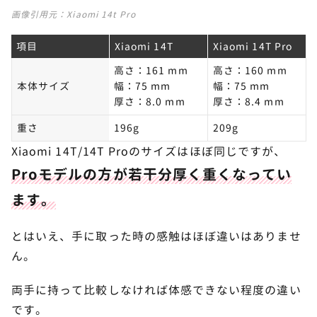
画像引用元：
Xiaomi 14t Pro
項目
Xiaomi 14T
Xiaomi 14T Pro
高さ：161 mm
高さ：160 mm
本体サイズ
幅：75 mm
幅：75 mm
厚さ：8.0 mm
厚さ：8.4 mm
重さ
196g
209g
Xiaomi 14T/14T Proのサイズはほぼ同じですが、
Proモデルの方が若干分厚く重くなってい
ます。
とはいえ、手に取った時の感触はほぼ違いはありませ
ん。
両手に持って比較しなければ体感できない程度の違い
です。