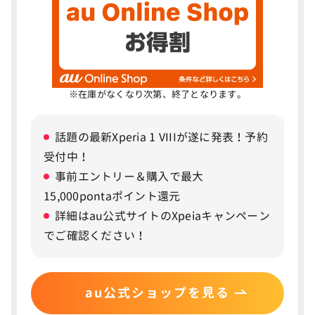
量を比較
Xiaomi 14TとXiaomi 14T Proのカラー・デ
6
ザイン
※在庫がなくなり次第、終了となります。
Xiaomi 14TとXiaomi 14T Proのバッテリー
7
持ちを比較
話題の最新Xperia 1 VIIIが遂に発表！予約
受付中！
Xiaomi 14Tはau Starlink Directに対応
8
事前エントリー＆購入で最大
15,000pontaポイント還元
Xiaomi 14Tシリーズによくある質問
9
詳細はau公式サイトのXpeiaキャンペーン
でご確認ください！
Xiaomi 14TとXiaomi 14T Proはどちらがおすすめ
ですか？
Xiaomi 14Tシリーズ搭載のライカカメラは何がいい
の？
au公式ショップを見る
Xiaomi 14TとXiaomi 14T Proの価格差はどのくら