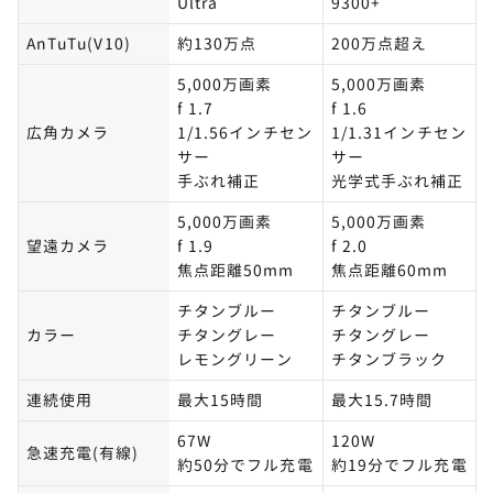
Ultra
9300+
AnTuTu(V10)
約130万点
200万点超え
5,000万画素
5,000万画素
f 1.7
f 1.6
広角カメラ
1/1.56インチセン
1/1.31インチセン
サー
サー
手ぶれ補正
光学式手ぶれ補正
5,000万画素
5,000万画素
望遠カメラ
f 1.9
f 2.0
焦点距離50mm
焦点距離60mm
チタンブルー
チタンブルー
カラー
チタングレー
チタングレー
レモングリーン
チタンブラック
連続使用
最大15時間
最大15.7時間
67W
120W
急速充電(有線)
約50分でフル充電
約19分でフル充電