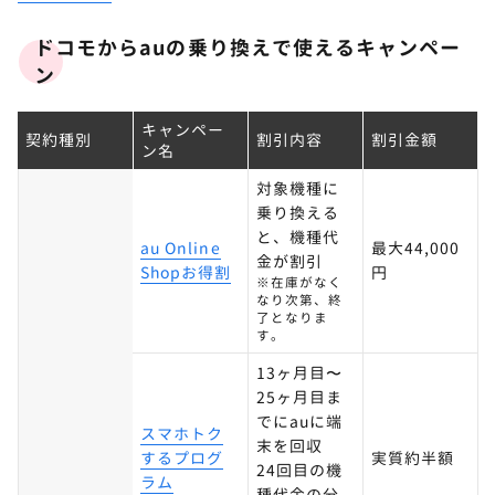
ドコモからauの乗り換えで使えるキャンペー
ン
キャンペー
契約種別
割引内容
割引金額
ン名
対象機種に
乗り換える
と、機種代
au Online
最大44,000
金が割引
Shopお得割
円
※在庫がなく
なり次第、終
了となりま
す。
13ヶ月目〜
25ヶ月目ま
でにauに端
スマホトク
末を回収
するプログ
実質約半額
24回目の機
ラム
種代金の分