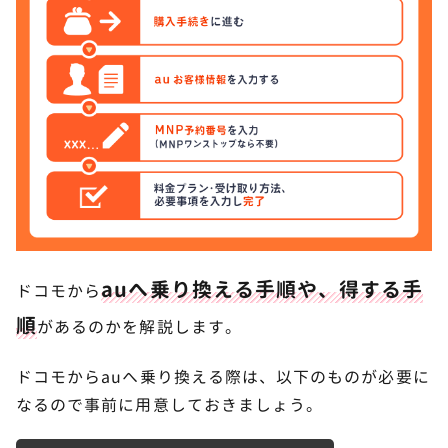
ドコモからauへ乗り換える時の注意点
5
現在支払っている機種代金の残債は継続
ドコモは解約月の日割り計算がない
SIMロック解除が必要か確認
未成年はauオンラインショップから乗り換えできな
い
乗り換え時にauでの契約審査がある
auへ乗り換える手順や、得する手
ドコモから
ドコモからauへ乗り換える時のよくある質問
6
順
があるのかを解説します。
乗り換える際にauオンラインショップで手数料がか
かりますか？
ドコモからauへ乗り換える際は、以下のものが必要に
auの乗り換えで安いおすすめ機種は？
なるので事前に用意しておきましょう。
スマホトクするプログラム＋を利用したほうがよい
ですか？