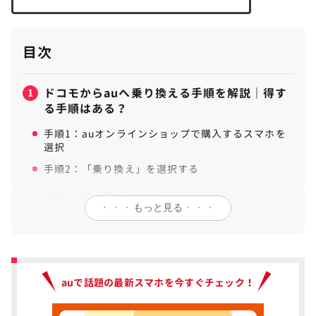
目次
ドコモからauへ乗り換える手順を解説｜得す
1
る手順はある？
手順1：auオンラインショップで購入するスマホを
選択
手順2：「乗り換え」を選択する
手順3：購入手続きに進む
・・・
もっと見る
・・・
手順4：au お客様情報を入力する
手順5：MNP予約番号を入力（MNPワンストップな
ら不要）
auで話題の最新スマホを今すぐチェック！
手順6：料金プラン・受け取り方法、必要事項を入
力し完了