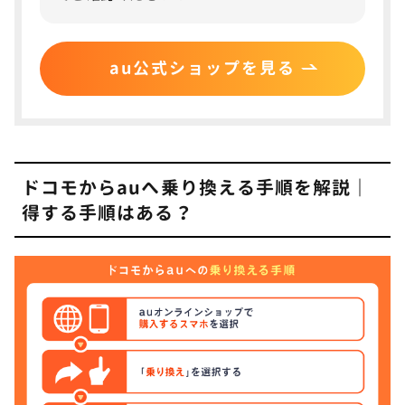
部でも繋がる
auの5G基地局数と人口カバー率の状況
au公式ショップを見る
スマホトクするプログラム＋で最新スマホ・iPhone
へ安く機種変更できる
NetflixやYoutube Primeが最大20%ポイント還元
au海外放題で毎月15日分が無料で使える
ドコモからauへ乗り換える手順を解説｜
ドコモからauへ乗り換えるデメリット4つ
4
得する手順はある？
4Gの基地局はドコモのほうが多い
ドコモのメールアドレス利用が有償になる
NBA・DAZN・Amazon Primeなどのサブスクは割
高になる場合も
dカードやdポイントなどドコモ経済圏でのメリット
が少なくなる