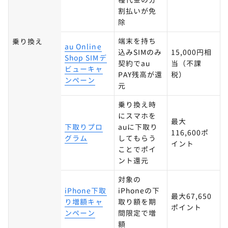
割払いが免
除
端末を持ち
乗り換え
au Online
込みSIMのみ
15,000円相
Shop SIMデ
契約でau
当（不課
ビューキャ
PAY残高が還
税）
ンペーン
元
乗り換え時
にスマホを
最大
下取りプロ
auに下取り
116,600ポ
グラム
してもらう
イント
ことでポイ
ント還元
対象の
iPhone下取
iPhoneの下
最大67,650
り増額キャ
取り額を期
ポイント
ンペーン
間限定で増
額