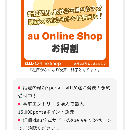
SIM（au ICカード／eSIM）のみ乗り換えの手順
MNP/乗り換えで得するポイント
ドコモからauに乗り換えで使えるキャンペー
2
ン
au Online Shopお得割
スマホトクするプログラム＋
※在庫がなくなり次第、終了となります。
au Online Shop SIMデビューキャンペーン
下取りプログラム
話題の最新Xperia 1 VIIIが遂に発表！予約
受付中！
iPhone下取り増額キャンペーン
事前エントリー＆購入で最大
15,000pontaポイント還元
ドコモからauへ乗り換えるメリット8つ
3
詳細はau公式サイトのXpeiaキャンペーン
衛星通信サービスau Starlink Directで洋上や山間
でご確認ください！