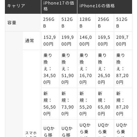
iPhone17の価
キャリア
iPhone16の価格
格
256G
512G
128G
256G
512G
容量
B
B
B
B
B
152,9
199,9
146,0
169,5
209,7
通常
00円
00円
00円
00円
00円
乗り
乗り
乗り
乗り
乗り
換
換
換
換
換
え：
え：
え：
え：
え：
34,50
51,90
16,70
26,50
87,20
0円
0円
0円
0円
0円
新
新
新
新
新
規：
規：
規：
規：
規：
56,50
73,90
55,20
65,00
87,20
0円
0円
0円
0円
0円
UQか
UQか
UQか
UQか
UQか
ら乗
ら乗
ら乗
スマホ
ら移
ら移