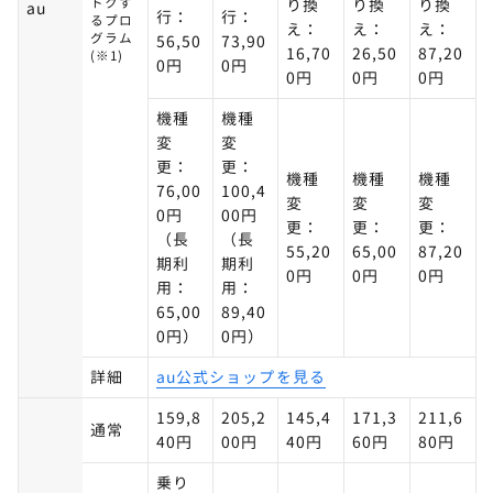
トクす
り換
り換
り換
au
行：
行：
るプロ
え：
え：
え：
グラム
56,50
73,90
16,70
26,50
87,20
(※1)
0円
0円
0円
0円
0円
機種
機種
変
変
更：
更：
機種
機種
機種
76,00
100,4
変
変
変
0円
00円
更：
更：
更：
（長
（長
55,20
65,00
87,20
期利
期利
0円
0円
0円
用：
用：
65,00
89,40
0円）
0円）
詳細
au公式ショップを見る
159,8
205,2
145,4
171,3
211,6
通常
40円
00円
40円
60円
80円
乗り