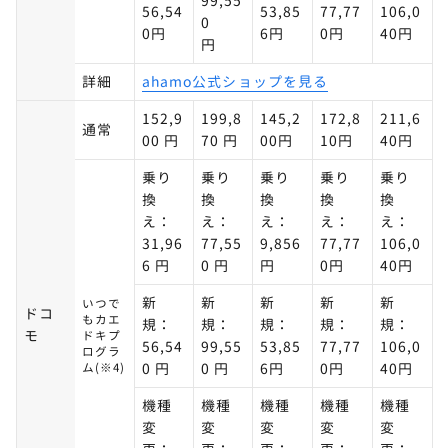
99,55
56,54
53,85
77,77
106,0
0
0円
6円
0円
40円
円
詳細
ahamo公式ショップを見る
152,9
199,8
145,2
172,8
211,6
通常
00 円
70 円
00円
10円
40円
乗り
乗り
乗り
乗り
乗り
換
換
換
換
換
え：
え：
え：
え：
え：
31,96
77,55
9,856
77,77
106,0
6 円
0 円
円
0円
40円
新
新
新
新
新
いつで
ドコ
もカエ
規：
規：
規：
規：
規：
モ
ドキプ
56,54
99,55
53,85
77,77
106,0
ログラ
ム(※4)
0 円
0 円
6円
0円
40円
機種
機種
機種
機種
機種
変
変
変
変
変