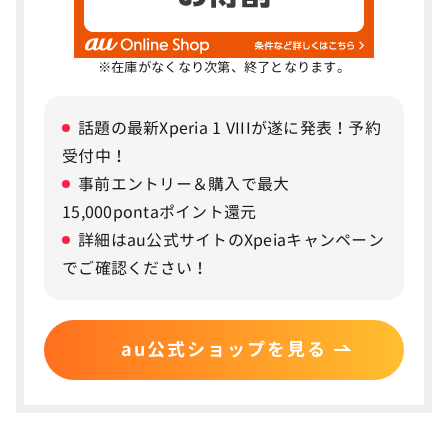
【結論】iPhone17を待つべき理由は、カメ
3
ラ性能とリフレッシュレートの向上
※在庫がなくなり次第、終了となります。
リフレッシュレートが全モデルで120Hzに
バッテリー持ちが向上
話題の最新Xperia 1 VIIIが遂に発表！予約
超広角のカメラ性能が4,800万画素に
受付中！
事前エントリー＆購入で最大
安いiPhoneが欲しい人はiPhone16で十分
15,000pontaポイント還元
詳細はau公式サイトのXpeiaキャンペーン
iPhone17の価格｜iPhone16の価格と比較
4
でご確認ください！
iPhone17シリーズの価格｜最安値で買うならソフ
トバンク！
iPhone16シリーズの価格｜返却プログラムを使っ
au公式ショップを見る
て実質9,840円〜購入可能
iPhone17とiPhone16を比較でよくある質問
5