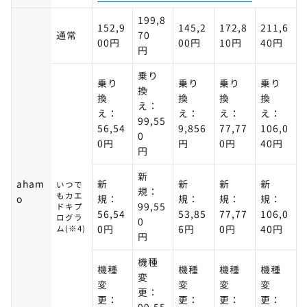
199,8
152,9
145,2
172,8
211,6
通常
70
00円
00円
10円
40円
円
乗り
乗り
乗り
乗り
乗り
換
換
換
換
換
え：
え：
え：
え：
え：
99,55
56,54
9,856
77,77
106,0
0
0円
円
0円
40円
円
新
aham
新
新
新
新
いつで
規：
もカエ
o
規：
規：
規：
規：
99,55
ドキプ
56,54
53,85
77,77
106,0
ログラ
0
ム(※4)
0円
6円
0円
40円
円
機種
機種
機種
機種
機種
変
変
変
変
変
更：
更：
更：
更：
更：