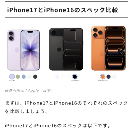
iPhone17はいつ発売されますか？
iPhone17とiPhone16のスペック比較
iPhone17とiPhone16の機種の違いは？
iPhone Airはどんな機種ですか？
iPhone17シリーズは待つべきですか？
iPhone17シリーズとiPhone16シリーズの防水・防
塵性能は？
カメラ機能やバッテリーに不満がある人は
6
iPhone17へ乗り換えをおすすめ
画像引用元：
Apple（日本）
まずは、iPhone17とiPhone16のそれぞれのスペック
を比較しましょう。
iPhone17とiPhone16のスペックは以下です。