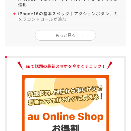
進化
iPhone16の基本スペック｜アクションボタン、カ
メラコントロールが追加
iPhone17とiPhone16の違いは超広角レンズ
2
・・・
もっと見る
・・・
とリフレッシュレート
iPhone17の価格は据え置きでiPhone16と変わらな
い
iPhone17は最新のA19採用でスペックアップ
auで話題の最新スマホを今すぐチェック！
iPhone17はフロントカメラがスペックアップ
ディスプレイのリフレッシュレートが120Hzに
iPhone17は新色追加でラインナップは一新
iPhone17のバッテリーはわずかのアップも駆動時
間は大幅改善