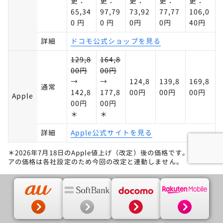
更：
更：
更：
更：
更：
65,34
97,79
73,92
77,77
106,0
0 円
0 円
0円
0円
40円
詳細
ドコモ公式ショップを見る
129,8
164,8
00円
00円
→
→
124,8
139,8
169,8
通常
142,8
177,8
00円
00円
00円
Apple
00円
00円
＊
＊
詳細
Apple公式サイトを見る
＊2026年7月18日のApple値上げ（改定）後の価格です。キャリ
アの価格は各社設定のため今回の改定と連動しません。
iPhone17の価格はiPhone16発表時の価格よりも安く
設定されています。
現在iPhone16の価格はAppleストアで値引きされて