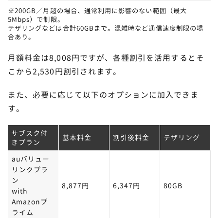
※200GB／月超の場合、通常利用に影響のない範囲（最大
さい。
5Mbps）で制限。
テザリングなどは合計60GBまで。混雑時など通信速度制限の場
合あり。
STEP.
月額料金は8,008円ですが、各種割引を活用するとそ
詳細を選択する
こから2,530円割引されます。
また、必要に応じて以下のオプションに加入できま
す。
サブスク付
基本料金
割引後料金
テザリング
きプラン
auバリュー
リンクプラ
ン
8,877円
6,347円
80GB
with
Amazonプ
ライム