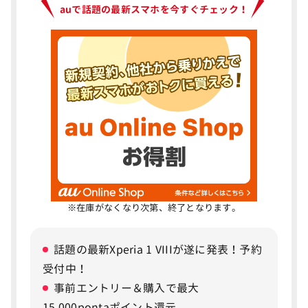
auオンラインショップでも手数料がかかる
auで話題の最新スマホを今すぐチェック！
各自バックアップを取る必要がある
オンラインショップを利用できない場合がある
iPhone17eはeSIMのみ対応
auでiPhone17eへ機種変更する手順を解説
3
auオンラインショップで機種変更する手順
auショップで機種変更する手順
※在庫がなくなり次第、終了となります。
auのiPhone17e向け料金プランを解説
4
話題の最新Xperia 1 VIIIが遂に発表！予約
auバリューリンクプラン
受付中！
auバリューリンク マネ活2
事前エントリー＆購入で最大
使い放題MAX+
15,000pontaポイント還元