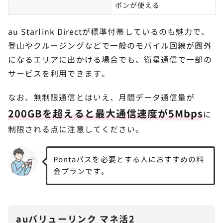
ポンが使える
au Starlink Directが標準付帯しているのも魅力で、
登山やクルージングなどで一般のモバイル回線が圏外
になるエリアに出かける場合でも、衛星通信で一部の
サービスを利用できます。
なお、無制限通信とはいえ、月間データ通信量が
200GBを超えると最大通信速度が5Mbps
に
制限される点に注意してください。
Pontaパスを必要とする人におすすめの料
金プランです。
すでにauを契約しているユーザーは、ここで「機
auバリューリンク マネ活2
種変更」を選択します。