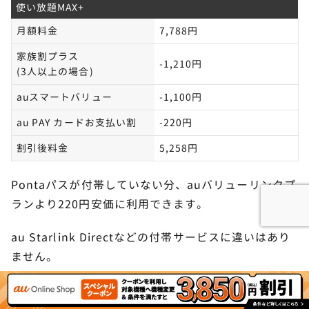
使い放題MAX+
月額料金
7,788円
家族割プラス
-1,210円
(3人以上の場合)
auスマートバリュー
-1,100円
au PAY カードお支払い割
-220円
割引後料金
5,258円
Pontaパスが付帯していない分、auバリューリンクプ
契約種別を正しく選択したことを確認したら、購
ランより220円安価に利用できます。
入手続きに進みます。
au Starlink Directなどの付帯サービスに違いはあり
ません。
STEP.
au IDでログインする