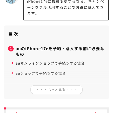
iPhone17eに機種変更するなら、キャンペ
ーンをフル活用することでお得に購入でき
ます。
目次
auのiPhone17eを予約・購入する前に必要な
1
もの
auオンラインショップで手続きする場合
auショップで手続きする場合
auのiPhone17eを機種変更時に把握しておく
2
・・・
もっと見る
・・・
べき注意点
別途支払いが発生するケースがある