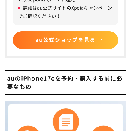
詳細はau公式サイトのXpeiaキャンペーン
使い放題MAX＋ マネ活2
でご確認ください！
スマホミニプラン+
U12バリュープラン
au公式ショップを見る
U18バリュープラン
シニアバリュープラン
iPhone17シリーズと価格を比較
5
auのiPhone17eを予約・購入する前に必
要なもの
手持ちのiPhoneをauへ下取りに出す場合の
6
手順を解説
郵送下取りの流れ
店頭での後日下取りの流れ