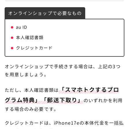
auのiPhone17eの値段・発売価格
9
オンラインショップで必要なもの
auのiPhone17e機種変更でよくある質問
10
au ID
auオンラインショップでも手数料がかかりますか？
本人確認書類
Apple Storeとどちらで購入するのがおすすめです
クレジットカード
か？
スマホトクするプログラム＋を利用したほうがよい
オンラインショップで手続きする場合は、上記の3つ
ですか？
を用意しましょう。
iPhone17eがおすすめな人は？
「スマホトクするプロ
ただし、本人確認書類は
auでiPhone17eを購入するならキャンペーン
11
グラム特典」「郵送下取り」
を活用しよう
のいずれかを利用
する場合のみ必要です。
クレジットカードは、iPhone17eの本体代金を一括払