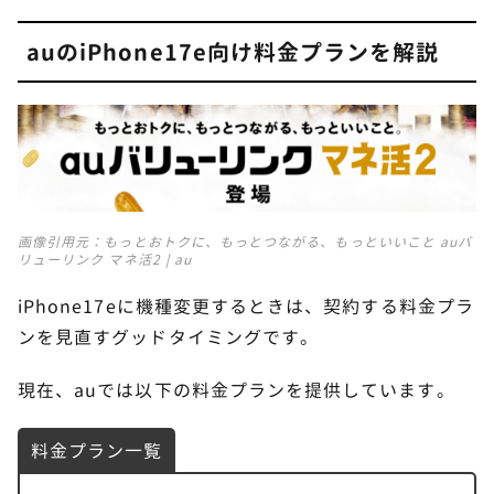
auのiPhone17e向け料金プランを解説
STEP.
予約したauショップに行く
来店予約が完了したら、予約した日時にauショッ
プに行きましょう。
STEP.
画像引用元：
もっとおトクに、もっとつながる、もっといいこと auバ
リューリンク マネ活2 | au
機種変更する
auショップについたら、スタッフの指示にしたが
iPhone17eに機種変更するときは、契約する料金プラ
って機種変更します。
ンを見直すグッドタイミングです。
現在、auでは以下の料金プランを提供しています。
終了
次にスマホの種類を選択します。
料金プラン一覧