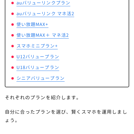
iPhone17eを購入するときは、iPhoneを選択しま
auバリューリンクプラン
しょう。
auバリューリンク マネ活2
使い放題MAX+
STEP.
使い放題MAX＋ マネ活2
購入するスマホを選択する
スマホミニプラン+
U12バリュープラン
U18バリュープラン
シニアバリュープラン
それぞれのプランを紹介します。
自分に合ったプランを選び、賢くスマホを運用しまし
ょう。