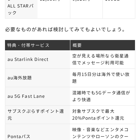
ALL STARパ
カラーや容量など、購入するスマホの詳細を選択
ック
します。
必要なものがあれば検討してみてもよいでしょう。
STEP.
特典・付帯サービス
概要
機種変更を選択する
空が見える場所なら衛星通
au Starlink Direct
信でメッセージ利用可能
毎月15日分は海外で使い放
au海外放題
題
混雑時でも5Gデータ通信が
au 5G Fast Lane
より快適
サブスクぷらすポイント還
対象サブスクで最大
元
20%Pontaポイント還元
映像・音楽などエンタメコ
Pontaパス
ンテンツやローソンのクー