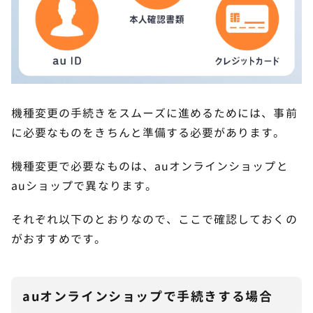
新型iPhone17eへ自分で機種変更・データ移
7
行する方法
クイックスタートを使用する
iCloudバックアップを使用する
機種変更の手続きをスムーズに進めるためには、事前
PCを使用する
に必要なものをきちんと準備する必要があります。
au限定！iPhone17eへの機種変更で使えるキ
8
機種変更で必要なものは、auオンラインショップと
ャンペーン一覧
auショップで異なります。
スマホトクするプログラム＋
それぞれ以下のとおりなので、ここで確認しておくの
au買替特典
がおすすめです。
5G機種変更おトク割
下取りプログラム
auオンラインショップで手続きする場合