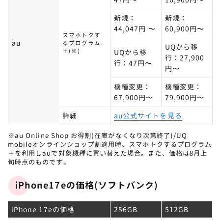
新規：
新規：
44,047円 〜
60,900円〜
スマホトクす
au
るプログラム
UQから移
＋(※)
UQから移
行：27,900
行：47円〜
円〜
機種変更：
機種変更：
67,900円〜
79,900円〜
詳細
au公式サイトを見る
※au Online Shop お得割(在庫がなくなり次第終了)/UQ
mobileオンラインショップ割適用時、スマホトクするプログラム
＋を利用しauで対象機種に買い替えた場合。また、価格は8月上
旬時点のものです。
iPhone17eの価格(ソフトバンク)
iPhone 17eの価格
256GB
512GB