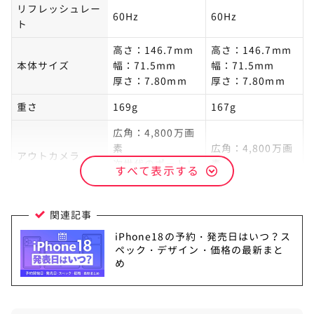
リフレッシュレー
60Hz
60Hz
ト
高さ：146.7mm
高さ：146.7mm
本体サイズ
幅：71.5mm
幅：71.5mm
厚さ：7.80mm
厚さ：7.80mm
重さ
169g
167g
広角：4,800万画
素
広角：4,800万画
アウトカメラ
次世代のポートレ
素
すべて表示する
ート
関連記事
iPhone18の予約・発売日はいつ？ス
ペック・デザイン・価格の最新まと
め