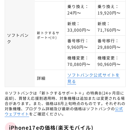
乗り換え：
乗り換え：
24円〜
19,920円〜
新規：
新規：
33,000円〜
71,760円〜
新トクするサ
ソフトバン
ポート+(※)
番号移行：
番号移行：
ク
9,960円〜
29,880円〜
機種変更：
機種変更：
70,080円〜
90,960円〜
ソフトバンク公式サイトを
詳細
見る
※ソフトバンクは「新トクするサポート＋」の特典B(24ヶ月目に
返却)、買替え応援割適用時、対象機種は追加または変更される場
合があります。また、価格は8月上旬時点のものです。それぞれの
対象機種、プログラム詳細及び最新の価格はソフトバンクの
公式
ウェブサイト
をご確認ください。
iPhone17eの価格(楽天モバイル)