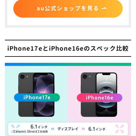
au公式ショップを見る
iPhone17eとiPhone16e比較でよくある質問
5
iPhone17eはどんな人におすすめ？
iPhone17eのストレージ容量は？
iPhone17eとiPhone16eのスペック比較
防水・防塵性能は？
iPhone17eの物理SIMはどうなる？
iPhone17eはアクションボタンがある？
iPhone17eはiPhone16eから大きく進化した
6
コスパ最強iPhone