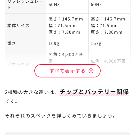
リフレッシュレー
60Hz
60Hz
ト
高さ：146.7mm
高さ：146.7mm
本体サイズ
幅：71.5mm
幅：71.5mm
厚さ：7.80mm
厚さ：7.80mm
重さ
169g
167g
広角：4,800万画
素
広角：4,800万画
アウトカメラ
次世代のポートレ
素
すべて表示する
ート
チップとバッテリー関係
2機種の大きな違いは、
です。
それぞれのスペックを詳しくみていきましょう。