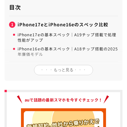
目次
iPhone17eとiPhone16eのスペック比較
1
iPhone17eの基本スペック｜A19チップ搭載で処理
性能がアップ
iPhone16eの基本スペック｜A18チップ搭載の2025
年廉価モデル
iPhone17eとiPhone16eの違いはチップ・カ
2
・・・
もっと見る
・・・
メラ・バッテリー性能
iPhone17eの価格はiPhone16eと変わらず
iPhone17eは最新のA19採用でスペックアップ
auで話題の最新スマホを今すぐチェック！
iPhone17eは次世代のポートレート搭載
iPhone17eはディスプレイはCeramic Shield 2の
前面、3倍の耐擦傷性能