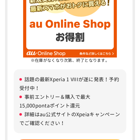
iPhone17のバッテリーはMagSafeに対応
iPhone17eはeSIMのみ対応
iPhone17eは新色ソフトピンクが追加
iPhone17eのサイズはiPhone16eとほぼ変わ
3
らず
※在庫がなくなり次第、終了となります。
【結論】iPhone17eを待つべき理由は、性能
4
話題の最新Xperia 1 VIIIが遂に発表！予約
アップで価格据え置き
受付中！
価格が安い
事前エントリー＆購入で最大
15,000pontaポイント還元
A19チップ搭載で性能が高い
詳細はau公式サイトのXpeiaキャンペーン
最大15WのMagSafeワイヤレス充電に対応
でご確認ください！
次世代のポートレート