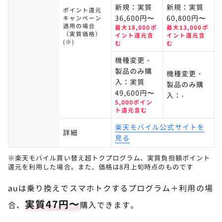
新規：実質
新規：実質
ポイント還元
36,600円〜
60,800円〜
キャンペーン
適用の場合
最大18,000ポ
最大13,000ポ
（実質価格）
イント還元含
イント還元含
(※)
む
む
機種変更・
製品のみ購
機種変更・
入：実質
製品のみ購
49,600円〜
入：-
5,000ポイン
ト還元含む
楽天モバイル公式サイトを
詳細
見る
※楽天モバイル買い替え超トクプログラム、実質負担額ポイント
還元を利用した場合。また、価格は8月上旬時点のものです
auは乗り換えでスマホトクするプログラム＋利用の場
実質47円〜
合、
購入できます。