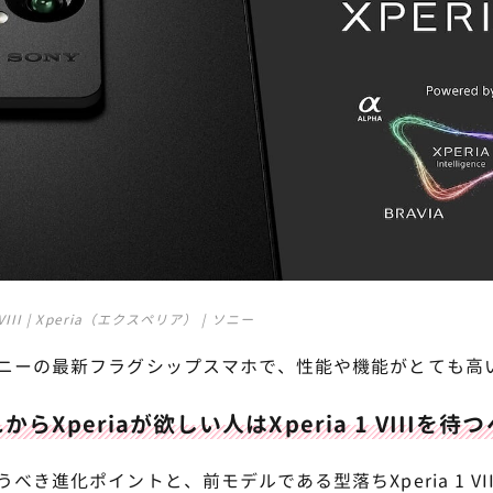
1 VIII | Xperia（エクスペリア） | ソニー
VIIIはソニーの最新フラグシップスマホで、性能や機能がとても
からXperiaが欲しい人はXperia 1 VIIIを待
IIIを買うべき進化ポイントと、前モデルである型落ちXperia 1 