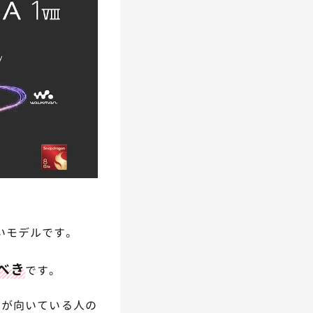
高いモデルです。
つべき
です。
VIIが向いている人の