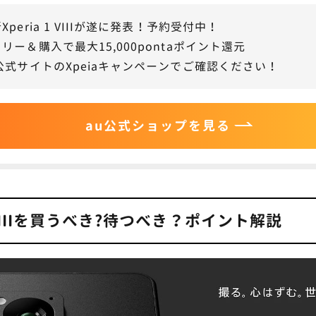
 1 VIIIとXperia 1 VIIの生体認証は？
peria 1 VIIIが遂に発表！予約受付中！
ia 1 VIIIは予約なしで当日購入できる？
リー＆購入で最大15,000pontaポイント還元
公式サイトのXpeiaキャンペーンでご確認ください！
ia 1 VIIIは望遠カメラの進化がすごい！予約はキャリアのオ
すめ
au公式ショップを見る
1 VIIIを買うべき?待つべき？ポイント解説