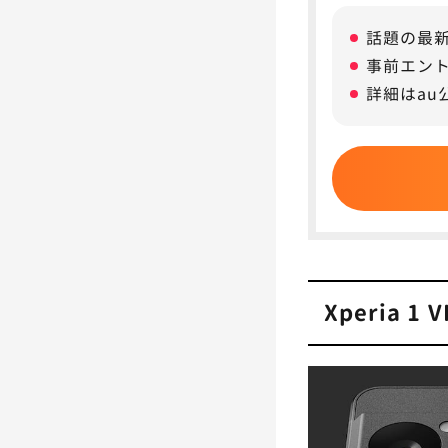
Xperia
話題の最新X
Xper
事前エント
詳細はau
8
Xper
プがおす
Xperia 