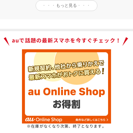
・・・
もっと見る
・・・
eria 1 VIIIのカメラ性能をXperia 1 VIIと比較
 1 VIIIのバッテリー性能をXperia 1 VIIと比較
auで話題の最新スマホを今すぐチェック！
eria 1 VIIIとXperia 1 VIIの違いを比較
a 1 VIIIの価格比較！最安の購入方法は？
キャリアの価格｜最安はドコモの実質81,334円〜
入キャンペーンで最大15,000円相当還元
 1 VIIIとXperia 1 VIIの比較でよくある質問
a 1 VIIIとXperia 1 VIIはどっちがおすすめ？
※在庫がなくなり次第、終了となります。
 1 VIIIとXperia 1 VIIは何年使える？