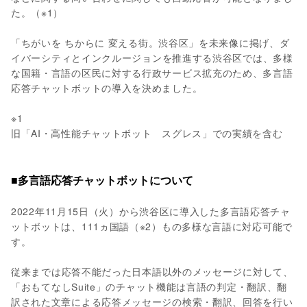
た。（※1）
「ちがいを ちからに 変える街。渋谷区」を未来像に掲げ、ダ
イバーシティとインクルージョンを推進する渋谷区では、多様
な国籍・言語の区民に対する行政サービス拡充のため、多言語
応答チャットボットの導入を決めました。
※1
旧「AI・高性能チャットボット スグレス」での実績を含む
■多言語応答チャットボットについて
2022年11月15日（火）から渋谷区に導入した多言語応答チャ
ットボットは、111ヵ国語（※2）もの多様な言語に対応可能で
す。
従来までは応答不能だった日本語以外のメッセージに対して、
「おもてなしSuite」のチャット機能は言語の判定・翻訳、翻
訳された文章による応答メッセージの検索・翻訳、回答を行い