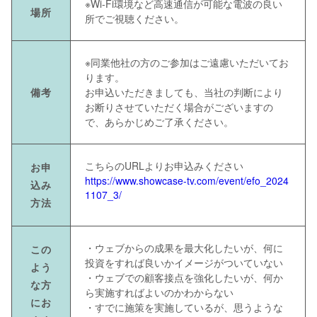
※Wi-Fi環境など高速通信が可能な電波の良い
場所
所でご視聴ください。
※同業他社の方のご参加はご遠慮いただいてお
ります。
備考
お申込いただきましても、当社の判断により
お断りさせていただく場合がございますの
で、あらかじめご了承ください。
こちらのURLよりお申込みください
お申
https://www.showcase-tv.com/event/efo_2024
込み
1107_3/
方法
・ウェブからの成果を最大化したいが、何に
この
投資をすれば良いかイメージがついていない
よう
・ウェブでの顧客接点を強化したいが、何か
な方
ら実施すればよいのかわからない
にお
・すでに施策を実施しているが、思うような