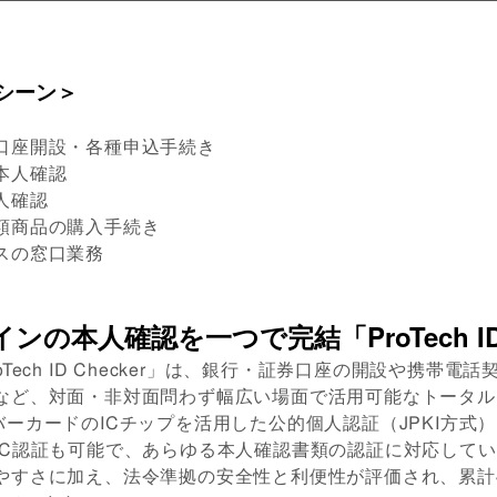
シーン＞
口座開設・各種申込手続き
本人確認
人確認
額商品の購入手続き
スの窓口業務
の本人確認を一つで完結「ProTech ID C
Tech ID Checker」は、銀行・証券口座の開設や携帯電
など、対面・非対面問わず幅広い場面で活用可能なトータルK
ーカードのICチップを活用した公的個人認証（JPKI方式
IC認証も可能で、あらゆる本人確認書類の認証に対応して
すさに加え、法令準拠の安全性と利便性が評価され、累計45