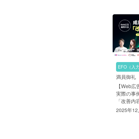
EFO（入
満員御礼
【Web広
実際の事
「改善内
2025年1
11:00～14