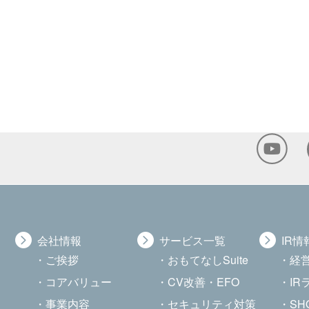
会社情報
サービス一覧
IR情
ご挨拶
おもてなしSuite
経
コアバリュー
CV改善・EFO
I
事業内容
セキュリティ対策
SHOW