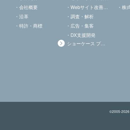
会社概要
Webサイト改善・最適化
株
沿革
調査・解析
特許・商標
広告・集客
DX支援開発
ショーケース プラス
©2005-
2026