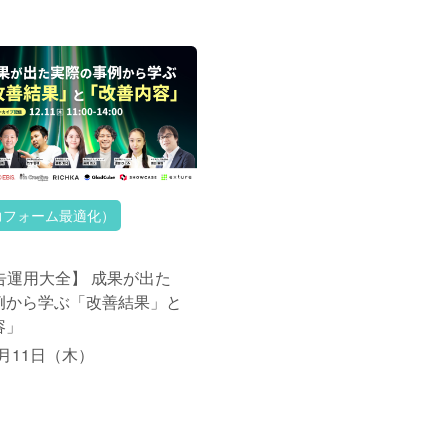
力フォーム最適化）
告運用大全】 成果が出た
例から学ぶ「改善結果」と
容」
2月11日（木）
:00