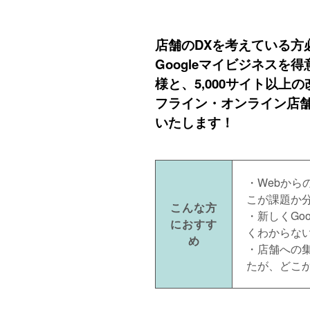
店舗のDXを考えている方
Googleマイビジネス
様と、5,000サイト以
フライン・オンライン店
いたします！
・Webか
こが課題か
こんな方
・新しくGoo
におすす
くわからな
め
・店舗への集
たが、どこ