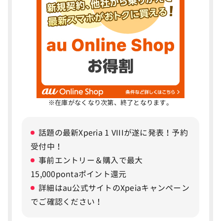
AQUOS sense10とXperia 10 VIIのスペック
3
比較
デザイン・サイズ・重量の違いを比較
4
高級感のあるデザイン VS マットで指紋がつきにく
いデザイン
カラーバリエーションはAQUOS sense10が豊富
※在庫がなくなり次第、終了となります。
サイズや重量に大きな差はない
話題の最新Xperia 1 VIIIが遂に発表！予約
ディスプレイの性能を比較
5
受付中！
ディスプレイはPro IGZO OLEDのAQUOS sense10
事前エントリー＆購入で最大
が一歩リード
15,000pontaポイント還元
リフレッシュレートも可変式240HzのAQUOS
詳細はau公式サイトのXpeiaキャンペーン
sense10が優秀
でご確認ください！
パフォーマンス・スペックを比較
6