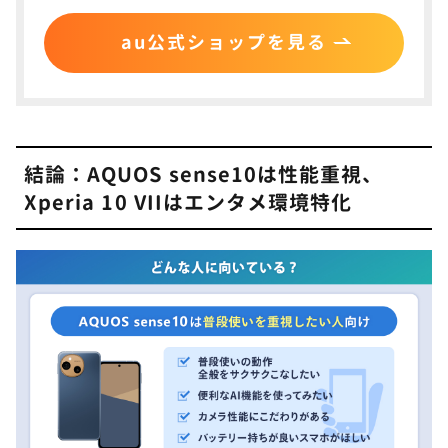
キャリア版AQUOS sense10のメモリ・ストレージ
au公式ショップを見る
は要注意
AQUOS sense10は指紋・顔認証どちらも対応
OSサポート年数は実質同じ
結論：AQUOS sense10は性能重視、
カメラ性能を比較
7
Xperia 10 VIIはエンタメ環境特化
メインカメラはほぼ同等で優秀、超広角カメラとイ
ンカメラは圧倒的にAQUOS sense10の圧勝
カメラ機能は機能性ならAQUOS sense10、速写性
ならXperia 10 VII
バッテリー容量と持ち時間を比較
8
バッテリー容量＆省エネ機能はほぼ同等
連続通話・連続待受時間はAQUOS sense10が圧倒
的