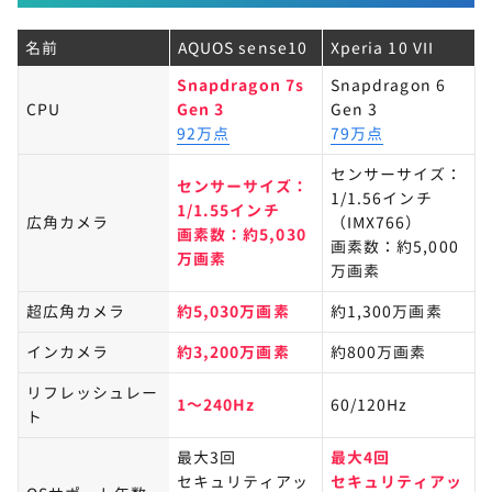
名前
AQUOS sense10
Xperia 10 VII
Snapdragon 7s
Snapdragon 6
CPU
Gen 3
Gen 3​
92万点
79万点
センサーサイズ：
センサーサイズ：
1/1.56インチ
1/1.55インチ
広角カメラ
（IMX766）​
画素数：約5,030
画素数：約5,000
万画素
万画素
超広角カメラ
約5,030万画素
約1,300万画素
インカメラ
約3,200万画素​
約800万画素
リフレッシュレー
1～240Hz
60/120Hz
ト
最大3回
最大4回
セキュリティアッ
セキュリティアッ