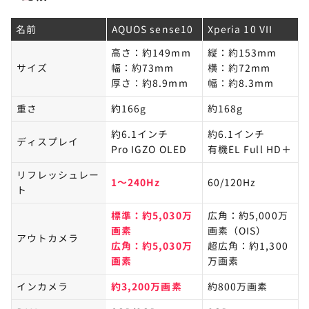
AQUOS sense10はこんな人におすすめ
12
名前
AQUOS sense10
Xperia 10 VII
普段使いの動作全般をサクサクこなしたい
高さ：約149mm
縦：約153mm
サイズ
幅：約73mm
横：約72mm
便利なAI機能を使ってみたい
厚さ：約8.9mm
幅：約8.3mm
カメラ性能にこだわりがある
重さ
約166g
約168g
バッテリー持ちが良いスマホがほしい
約6.1インチ
約6.1インチ
ディスプレイ
Pro IGZO OLED
有機EL Full HD＋
リフレッシュレー
Xperia 10 VIIはこんな人におすすめ
13
1～240Hz
60/120Hz
ト
音質にこだわりたい
標準：約5,030万
広角：約5,000万
シャッターチャンスを逃したくない
画素
画素（OIS）
アウトカメラ
広角：約5,030万
超広角：約1,300
画素
万画素
AQUOS sense10とXperia 10 VIIに関するよ
14
インカメラ
約3,200万画素​
約800万画素
くある質問