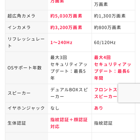
万画素
万画素
超広角カメラ
約5,030万画素
約1,300万画素
インカメラ
約3,200万画素​
約800万画素
リフレッシュレー
1～240Hz
60/120Hz
ト
最大3回
最大4回
セキュリティアッ
セキュリティアッ
OSサポート年数
プデート：最長5
プデート：最長6
年
年間
デュアルBOXスピ
フロントステレオ
スピーカー
ーカー
スピーカー
イヤホンジャック
なし
あり
指紋認証＋顔認証
生体認証
指紋認証
対応​