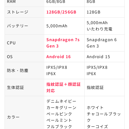
RAM
6GB/8GB
8GB
AQUOS sense10とXperia 10 VIIの防水性能は？
ストレージ
128GB/256GB
128GB
AQUOS sense10とXperia 10 VIIの特徴は？
5,000mAh
AQUOS sense10とXperia 10 VIIのアップデート
バッテリー
5,000mAh
いたわり充電
は？
キャリア版とSIMフリー、どっちで買うべき？
Snapdragon 7s
Snapdragon 6
CPU
Gen 3
Gen 3​
OS
Android 16
Android 15
性能で選ぶならAQUOS sense10がおすす
15
め！価格で選ぶならXperia 10 VIIもあり
IPX5/IPX8
IPX5/IPX8
防水・防塵
IP6X
IP6X
指紋認証＋顔認証
生体認証
指紋認証
対応​
デニムネイビー
カーキグリーン
ホワイト
ペールピンク
チャコールブラッ
カラー
ペールミント
ク
フルブラック
ターコイズ