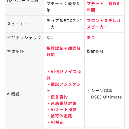
OSサポート年数
プデート：最長5
プデート：最長6
年
年間
デュアルBOXスピ
フロントステレオ
スピーカー
ーカー
スピーカー
イヤホンジャック
なし
あり
指紋認証＋顔認証
生体認証
指紋認証
対応​
・AI通話ノイズ低
減
・電話アシスタン
ト
・シーン認識
AI機能
・伝言要約
・DSEE Ultimate
・迷惑電話対策
・AIオート撮影
・被写体追尾
・AI補正