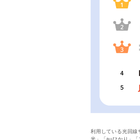
利用している光回線
光」「auひかり」