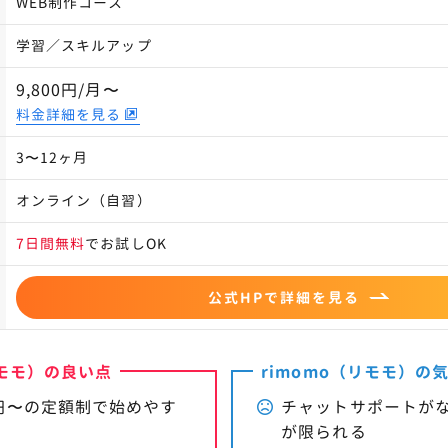
WEB制作コース
学習／スキルアップ
9,800円/月〜
料金詳細を見る
3〜12ヶ月
オンライン（自習）
7日間無料
でお試しOK
公式HPで詳細を見る
リモモ）の良い点
rimomo（リモモ）の
0円〜の定額制で始めやす
チャットサポートが
が限られる