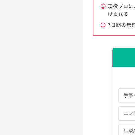
現役プロに
けられる
7日間の無
手厚
エン
生成A