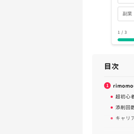
副業
1 / 3
目次
1
rimo
超初心
添削回
キャリ