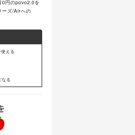
円のpovo2.0を
ーズ/Airへの
で使える
になる