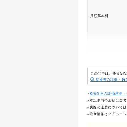
月額基本料
平均速度
この記事は、格安SI
監修者の詳細・独
速度制限時の通信速
※
格安SIMの評価基準
音声通話
※本記事内の金額は全
※実際の速度について
通話オプション
※最新情報は公式ペー
セット割