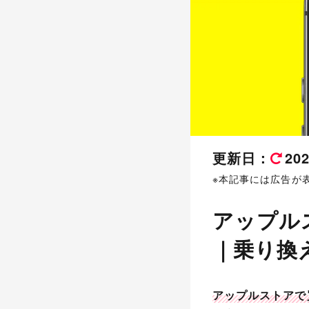
更新日：
20
※本記事には広告が
アップルス
｜乗り換え
アップルストアで買