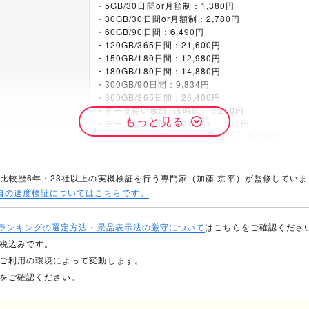
・5GB/30日間or月額制：1,380円
・30GB/30日間or月額制：2,780円
・60GB/90日間：6,490円
・120GB/365日間：21,600円
・150GB/180日間：12,980円
・180GB/180日間：14,880円
・300GB/90日間：9,834円
・360GB/365日間：26,400円
・データ使い放題（6時間）：250円
もっと見る
・データ使い放題（24時間）：330円
・データ使い放題（7日間）12回分：9,834円
下り：114.89Mbps
上り：18.5Mbps
M比較歴6年・23社以上の実機検証を行う専門家（加藤 京平）が監修していま
Ping値：39.44ms
自の速度検証についてはこちらです。
測定件数：30,586件
度
最大128kbps
・ランキングの選定方法・景品表示法の厳守について
はこちらをご確認くださ
通話料：22円/30秒
て税込みです。
はご利用の環境によって変動します。
・5分以内かけ放題：550円/月
ジをご確認ください。
・通話かけ放題：1,650円/月
なし