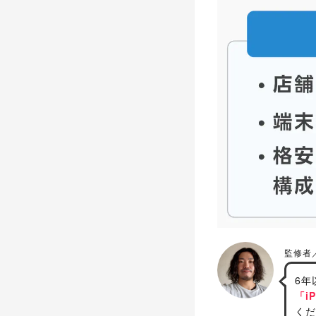
6年
「i
くだ