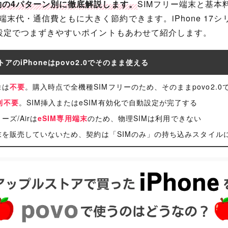
契約の4パターン別に徹底解説します。
SIMフリー端末と基本料0
末代・通信費ともに大きく節約できます。iPhone 17シリ
PN設定でつまずきやすいポイントもあわせて紹介します。
アのiPhoneはpovo2.0でそのまま使える
除は
不要
。購入時点で全機種SIMフリーのため、そのままpovo2.0
則不要
。SIM挿入またはeSIM有効化で自動設定が完了する
リーズ/Airは
eSIM専用端末
のため、物理SIMは利用できない
は端末を販売していないため、契約は「SIMのみ」の持ち込みスタイル