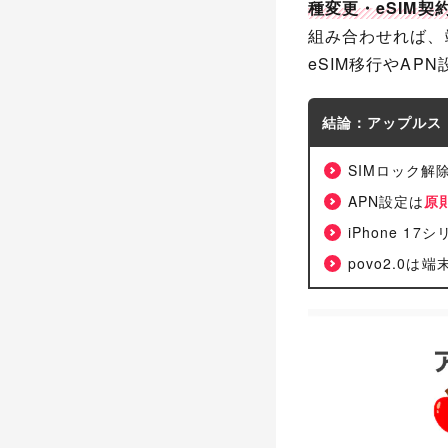
種変更・eSIM
組み合わせれば、端
eSIM移行やA
結論：アップルスト
SIMロック解
APN設定は
原
iPhone 17シ
povo2.0