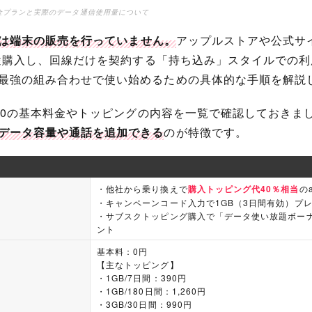
金プランと実際のデータ通信使用量について
.0では端末の販売を行っていません。
アップルストアや公式サイ
を別途購入し、回線だけを契約する「持ち込み」スタイルでの
最強の組み合わせで使い始めるための具体的な手順を解説
o2.0の基本料金やトッピングの内容を一覧で確認しておきま
データ容量や通話を追加できる
のが特徴です。
・他社から乗り換えで
購入トッピング代40％相当
の
・キャンペーンコード入力で1GB（3日間有効）プ
・サブスクトッピング購入で「データ使い放題ボーナス
ント
基本料：0円
【主なトッピング】
・1GB/7日間：390円
・1GB/180日間：1,260円
・3GB/30日間：990円