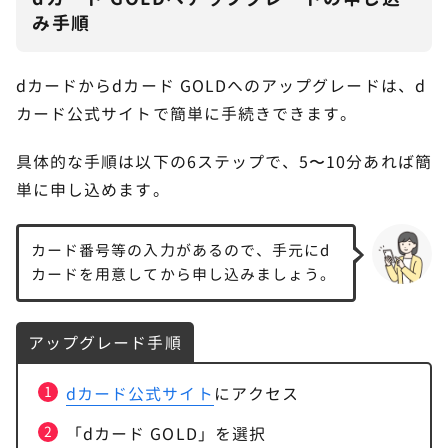
MAXがよりお得
み手順
d払い・dカード利用でdポイント+5,000ポイント還
元
dカードからdカード GOLDへのアップグレードは、d
実質2,948円で使える
カード公式サイトで簡単に手続きできます。
家族の人数×100ポイント還元
具体的な手順は以下の6ステップで、5〜10分あれば簡
DAZN for docomo無料など特典多数！
単に申し込めます。
ドコモユーザーならdカード GOLDにアップグ
7
カード番号等の入力があるので、手元にd
レードしよう！
カードを用意してから申し込みましょう。
アップグレード手順
dカード公式サイト
にアクセス
「dカード GOLD」を選択