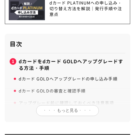
dカード PLATINUMへの申し込み・
切り替え方法を解説｜発行手順や注
意点
目次
dカードをdカード GOLDへアップグレードす
1
る方法・手順
dカード GOLDへアップグレードの申し込み手順
dカード GOLDの審査と確認手順
アップグレード前に確認しておくべき注意事項
STEP.
・・・
もっと見る
・・・
dカードの情報入力
dカードをdカード GOLDへアップグレードす
2
るメリット
STEP.