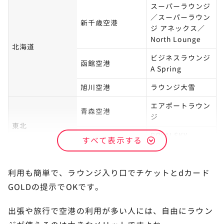
スーパーラウンジ
／スーパーラウン
新千歳空港
ジ アネックス／
North Lounge
北海道
ビジネスラウンジ
函館空港
A Spring
旭川空港
ラウンジ大雪
エアポートラウン
青森空港
ジ
東北
ROYALSKY
すべて表示する
秋田空港
LOUNGE
利用も簡単で、ラウンジ入り口でチケットとdカード
GOLDの提示でOKです。
出張や旅行で空港の利用が多い人には、自由にラウン