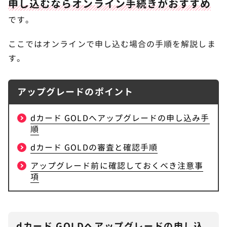
申し込むならオンライン手続きがおすすめ
です。
dカードとdカードGOLDのスペックを比較
4
ここではオンラインで申し込む場合の手順を解説しま
dカードからdカードGOLDへのアップグレー
5
す。
ドでよくある質問
アップグレードするとカード番号は変わりますか？
アップグレードのポイント
貯まっていたdポイントやETCカードはどうなりま
すか？
dカード GOLDへアップグレードの申し込み手
審査にはどれくらい時間がかかりますか？
順
ドコモユーザーでなくても申し込めますか？
dカード GOLDの審査と確認手順
アップグレード前に確認しておくべき注意事
ahamoは10%還元の対象になりますか？
項
年会費はいつ請求されますか？
dカードGOLDなら料金プランはドコモポイ活
6
dカード GOLDへアップグレードの申し込