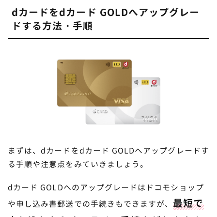
契約者情報の確認・更新して申し込み完了
ドコモ・ドコモ光の利用料金10%ポイント還元
dカードをdカード GOLDへアップグレー
ドする方法・手順
最大10万円のdカードケータイ補償
終了
国内・ハワイの主要空港ラウンジが無料
最新プランの割引アップ
旅行保険と優待サービスが充実
dカードをdカード GOLDへアップグレードす
3
るデメリット
年会費11,000円が発生
まずは、dカードをdカード GOLDへアップグレードす
ショッピングのポイント還元率は基本的に変わらな
る手順や注意点をみていきましょう。
い
アップグレードには審査が必要
dカード GOLDへのアップグレードはドコモショップ
最短で
や申し込み書郵送での手続きもできますが、
カード番号の変更作業が必要