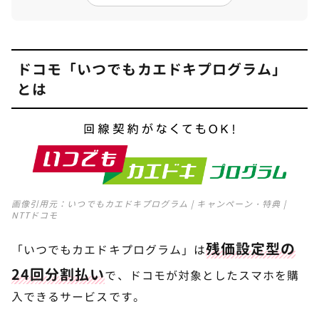
1. 1～22ヶ月目にスマホを返却した場合
2. 23ヶ月目にプログラム利用した場合
ドコモ「いつでもカエドキプログラム」
3. 24～46ヶ月目にプログラム利用した場合
とは
いつでもカエドキプログラムの申し込み方法
4
いつでもカエドキプログラムの対象機種
5
画像引用元：
いつでもカエドキプログラム | キャンペーン・特典 |
いつでもカエドキプログラムのメリット
6
NTTドコモ
残価設定型の
「いつでもカエドキプログラム」は
いつでもカエドキプログラムのデメリット/注
7
意点
24回分割払い
で、ドコモが対象としたスマホを購
入できるサービスです。
「いつでもカエドキプログラム＋（プラ
8