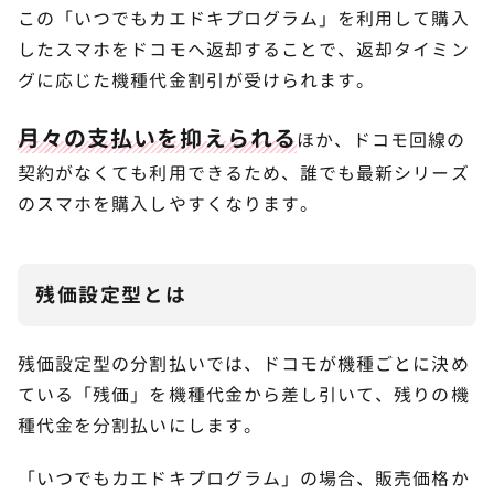
ス）」との違い
この「いつでもカエドキプログラム」を利用して購入
したスマホをドコモへ返却することで、返却タイミン
「スマホおかえしプログラム」との違い
9
グに応じた機種代金割引が受けられます。
月々の支払いを抑えられる
いつでもカエドキプログラムの1番お得な使い
ほか、ドコモ回線の
10
方
契約がなくても利用できるため、誰でも最新シリーズ
のスマホを購入しやすくなります。
いつでもカエドキプログラムに関するよくあ
11
る質問
いつでもカエドキプログラムの欠点（デメリット）
残価設定型とは
は？
いつでもカエドキプログラムはいつ返すのがお得で
残価設定型の分割払いでは、ドコモが機種ごとに決め
すか？
ている「残価」を機種代金から差し引いて、残りの機
いつでもカエドキプログラムは2年（24か月）過ぎ
たらどうなりますか？
種代金を分割払いにします。
いつでもカエドキプログラムと「＋（プラス）」の
「いつでもカエドキプログラム」の場合、販売価格か
違いは？