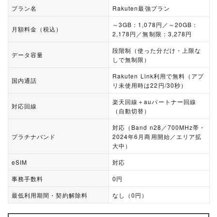
プラン名
Rakuten最強プラン
～3GB：1,078円／～20GB：
月額料金（税込）
2,178円／無制限：3,278円
段階制（使った分だけ・上限な
データ容量
しで無制限）
Rakuten Link利用で無料（アプ
国内通話
リ未使用時は22円/30秒）
楽天回線＋auパートナー回線
対応回線
（自動切替）
対応（Band n28／700MHz帯・
プラチナバンド
2024年6月商用開始／エリア拡
大中）
eSIM
対応
事務手数料
0円
最低利用期間・契約解除料
なし（0円）