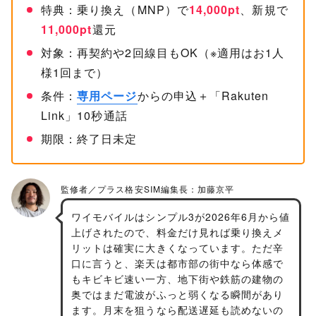
特典：乗り換え（MNP）で
14,000pt
、新規で
11,000pt
還元
対象：再契約や2回線目もOK（※適用はお1人
様1回まで）
条件：
専用ページ
からの申込＋「Rakuten
Link」10秒通話
期限：終了日未定
ワイモバイルはシンプル3が2026年6月から値
上げされたので、料金だけ見れば乗り換えメ
リットは確実に大きくなっています。ただ辛
口に言うと、楽天は都市部の街中なら体感で
もキビキビ速い一方、地下街や鉄筋の建物の
奥ではまだ電波がふっと弱くなる瞬間があり
ます。月末を狙うなら配送遅延も読めないの