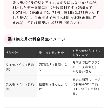
楽天モバイルの初月料金も日割りにはなりませんが、
利用したデータ量に応じた段階制です（3GBまで
1,078円、20GBまで2,178円、無制限3,278円／いず
れも税込）。月末開通で当月の利用を3GB未満に抑
えれば、初月は最安の1,078円で済みます。
乗り換え月の料金発生イメージ
お得な使い方（損を
携帯会社
乗り換え月の料金
しないコツ）
月末まで既存プラン
ワイモバイル（解約
満額請求（日割りな
のデータ容量をしっ
側）
し）
かり使い切る。
月末に開通し、当月
楽天モバイル（契約
段階制（使った分だ
の利用を3GB未満
側）
け）
（1,078円）に抑え
る。