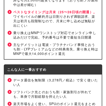
みなら月2,000円超安くなります（おうち割フル適用
中は差が縮む）
ベストなタイミングは月末（25〜28日頃の開通）。
ワイモバイルの解約月は日割りされず満額請求、楽
天は初月も段階制なので、月末に申し込めば無駄が
出にくい
乗り換えはMNPワンストップ対応でオンライン申し
込みだけで完結。予約番号は不要で最短当日開通
主なデメリットは電波・プラチナバンド事情とおう
ち割・LYPプレミアムなどの特典喪失。乗り換え時は
MNPで最大14,000ポイント還元
こんな人に一番おすすめ
データ通信を無制限（3,278円／税込）で安く使いた
い人
ソフトバンク光とのおうち割・家族割引が外れて
も、単身で月額総額を抑えたい人
楽天市場をよく使い、SPUのポイント還元をまとめ