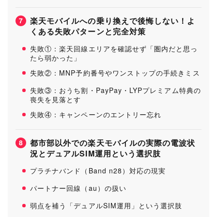
楽天モバイルへの乗り換えで後悔しない！よ
7
くある失敗パターンと完全対策
失敗①：楽天回線エリアを確認せず「圏内だと思っ
たら弱かった」
失敗②：MNP予約番号やワンストップの手続きミス
失敗③：おうち割・PayPay・LYPプレミアム特典の
喪失を見落とす
失敗④：キャンペーンのエントリー忘れ
都市部以外での楽天モバイルの実際の電波状
8
況とデュアルSIM運用という選択肢
プラチナバンド（Band n28）対応の現実
パートナー回線（au）の扱い
弱点を補う「デュアルSIM運用」という選択肢