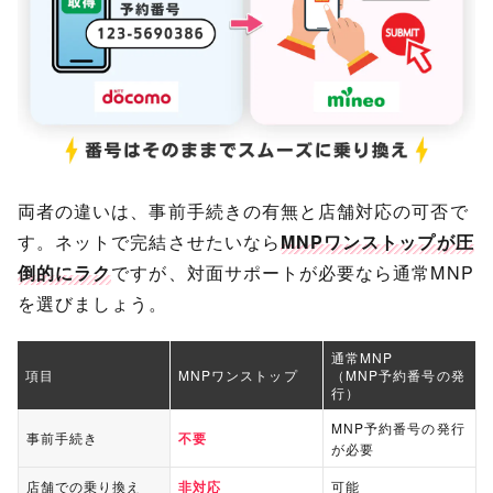
両者の違いは、事前手続きの有無と店舗対応の可否で
す。ネットで完結させたいなら
MNPワンストップが圧
倒的にラク
ですが、対面サポートが必要なら通常MNP
を選びましょう。
通常MNP
項目
MNPワンストップ
（MNP予約番号の発
行）
MNP予約番号の発行
事前手続き
不要
が必要
店舗での乗り換え
非対応
可能