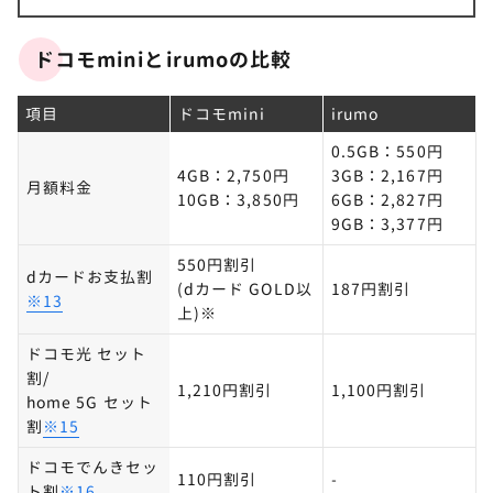
ドコモminiとirumoの比較
項目
ドコモmini
irumo
0.5GB：550円
4GB：2,750円
3GB：2,167円
月額料金
10GB：3,850円
6GB：2,827円
9GB：3,377円
550円割引
dカードお支払割
(dカード GOLD以
187円割引
※13
上)※
ドコモ光 セット
割/
1,210円割引
1,100円割引
home 5G セット
割
※15
ドコモでんきセッ
110円割引
-
ト割
※16