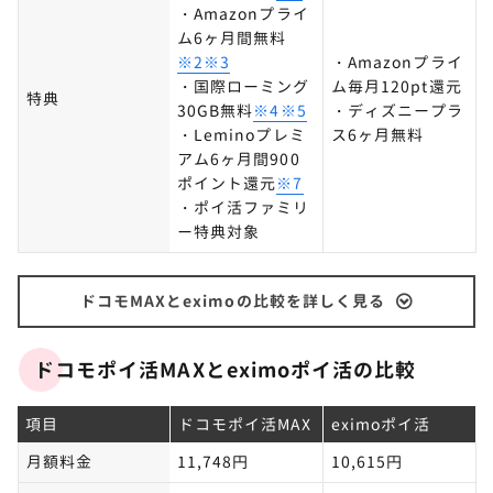
・Amazonプライ
ム6ヶ月間無料
※2※3
・Amazonプライ
・国際ローミング
ム毎月120pt還元
特典
30GB無料
※4※5
・ディズニープラ
・Leminoプレミ
ス6ヶ月無料
アム6ヶ月間900
ポイント還元
※7
・ポイ活ファミリ
ー特典対象
ドコモMAXとeximoの比較を詳しく見る
ドコモポイ活MAXとeximoポイ活の比較
項目
ドコモポイ活MAX
eximoポイ活
月額料金
11,748円
10,615円