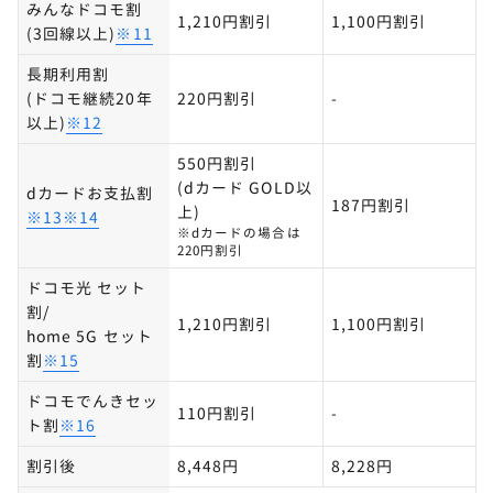
みんなドコモ割
1,210円割引
1,100円割引
(3回線以上)
※11
長期利用割
(ドコモ継続20年
220円割引
-
以上)
※12
550円割引
(dカード GOLD以
dカードお支払割
187円割引
上)
※13※14
※dカードの場合は
220円割引
ドコモ光 セット
割/
1,210円割引
1,100円割引
home 5G セット
割
※15
ドコモでんきセッ
110円割引
-
ト割
※16
割引後
8,448円
8,228円