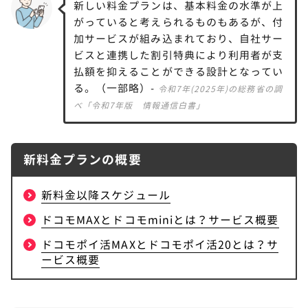
新しい料金プランは、基本料金の水準が上
がっていると考えられるものもあるが、付
ドコモminiのメリット・デメリット｜irumo
5
加サービスが組み込まれており、自社サー
との違い
ビスと連携した割引特典により利用者が支
ドコモminiのメリットはirumoより1GB多い
払額を抑えることができる設計となってい
る。（一部略）-
令和7年(2025年)の総務省の調
ドコモminiのデメリットは選択肢が少なくなったこ
べ「令和7年版 情報通信白書」
と
ドコモminiとirumoを比較
新料金プランの概要
eximoやirumoはいつまで使える？新料金に
6
移行すべき？
新料金以降スケジュール
eximoやirumoの新規受付は終了
ドコモMAXとドコモminiとは？サービス概要
eximoやirumo利用中なら継続利用可能
ドコモポイ活MAXとドコモポイ活20とは？サ
ービス概要
新プランに移行すべき人
新プランに移行すべきではない人