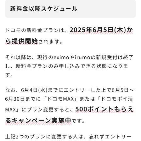
新料金以降スケジュール
ドコモの新料金サービスに関するよくある質
7
問
2025年6月5日(木)か
ドコモの新料金プランは、
ドコモの新料金プランはいつから提供開始される？
ら提供開始
されます。
新料金プラン開始後はeximoやirumoは使える？
すでにDAZN使っている場合はプラン変更だけでい
それ以降は、現行のeximoやirumoの新規受付は終了
い？
し、新料金プランのみ申し込みできる状態になりま
す。
ドコモの最新プランはドコモ経済圏をしっか
8
り使える人におすすめ！
なお、6月4日(水)までにエントリーした上で6月5日〜
6月30日までに「ドコモMAX」または「ドコモポイ活
500ポイントもらえ
MAX」にプラン変更すると、
るキャンペーン実施中
です。
上記2つのプランに変更する人は、忘れずエントリー