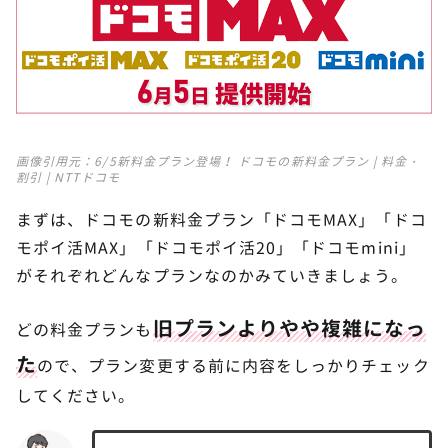
ドコモポイ活MAXのメリット・デメリット｜
3
eximoポイ活との違い
ドコモポイ活MAXのメリットは最大10%還元で実質
月額2,948円と安くなる！
画像引用元：
6/5新料金プラン登場！ ドコモの新料金プラン | 料金・
ドコモポイ活MAXのデメリットはポイ活しないと月
割引 | NTTドコモ
額が超高額なこと
ドコモポイ活MAXとeximoポイ活を比較
まずは、ドコモの新料金プラン「ドコモMAX」「ドコ
モポイ活MAX」「ドコモポイ活20」「ドコモmini」
がそれぞれどんなプランなのかみていきましょう。
ドコモポイ活20のメリット・デメリット｜
4
eximoポイ活との違い
旧プランよりやや複雑になっ
どの料金プランも
ドコモポイ活20のメリットは20GBまでなら安い
た
ので、プラン変更する前に内容をしっかりチェック
ドコモポイ活20のデメリットはポイント還元率が低
下
してください。
ドコモポイ活20とeximoポイ活を比較