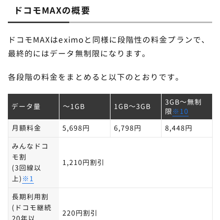
ドコモMAXの概要
ドコモMAXはeximoと同様に段階性の料金プランで、
最終的にはデータ無制限になります。
各段階の料金をまとめると以下のとおりです。
3GB～無制
データ量
～1GB
1GB～3GB
限
※10
月額料金
5,698円
6,798円
8,448円
みんなドコ
モ割
1,210円割引
(3回線以
上)
※1
長期利用割
(ドコモ継続
220円割引
20年以