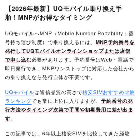
【2026年最新】UQモバイル乗り換え手
順！MNPがお得なタイミング
UQモバイルへMNP（Mobile Number Portability：番
号持ち運び制度）で乗り換えるには、
MNP予約番号を
発行してUQモバイルオンラインショップまたは店舗
で申し込む
必要があります。予約番号はWeb・電話で
即日発行でき、MNPワンストップに対応した会社から
の乗り換えなら発行自体が不要です。
UQモバイル
は通信品質の高さで
格安SIMおすすめ比較
ランキング
でも常に上位に入りますが、
予約番号の発
行方法やタイミング次第で手間や初期費用に差が出ま
す
。
この記事では、6年以上格安SIMを比較してきた経験