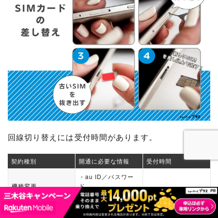
回線切り替えには受付時間があります。
契約種別
開通に必要な情報
受付時間
・au ID／パスワー
機種変更
ド
7:00～23:50
・携帯電話番号
25:00～26:50
（年中無休）
・ご注文番号※
au／povo1.0から乗