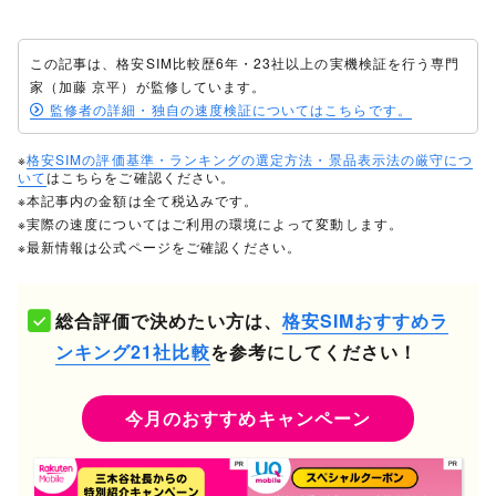
・通話放題ライト（1回10分以内の国内通
話が24時間かけ放題）
・通話パック60（月間最大60分相当の国
この記事は、格安SIM比較歴6年・23社以上の実機検証を行う専門
通話オプション
内通話が定額）
家（加藤 京平）が監修しています。
・通話放題（国内通話が24時間かけ放
監修者の詳細・独自の速度検証についてはこちらです。
題）
※
格安SIMの評価基準・ランキングの選定方法・景品表示法の厳守につ
トクトクプラン2のみauひかりとセットで
セット割
いて
はこちらをご確認ください。
月額最大1,100円割引
※本記事内の金額は全て税込みです。
コミコミプランバリュー加入で月額660円
※実際の速度についてはご利用の環境によって変動します。
割引
※最新情報は公式ページをご確認ください。
【割引後】3,168円（通常3,828円）
UQコミコミおトク割
・初回13ヵ月間：適用
・14ヵ月目以降：au PAY ゴールドカー
総合評価で決めたい方は、
格安SIMおすすめラ
ド会員なら割引継続
※2026年6月25日～（受付終了日未定）
ンキング21社比較
を参考にしてください！
繰り越し
可能（翌月まで）
今月のおすすめキャンペーン
手続き方法
オンライン、店舗
初期費用
3,850円
契約期間
なし