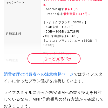
キャンペーン
元
・Android端末
最安1円〜
・iPhone端末
最安実質5,547円～
【トクトクプラン2（30GB）】
・5GB未満：1,628円
・5GB〜30GB：2,728円
月額基本料
※割引未適用時は4,048円
【コミコミプランバリュー（35GB）】
3,828円
下り：131.16Mbps
上り：18.5Mbps
もっと見る
平均速度
Ping値：38.84ms
測定件数：40,611件
消費者庁の消費者への注意喚起ページ
ではライフスタ
最大1Mbps
※トクトクプラン2は40GB超えで128kbps
イルに合ったプラン選びを推奨しています。
速度制限時の通信速度
※コミコミプランバリューは50GB超えで
128kbps
ライフスタイルに合った格安SIMへの乗り換えを検討
22円/30秒
しているなら、MNP予約番号の発行方法から確認して
音声通話
※コミコミプランバリューは10分/回の国
内通話無料
おきましょう。