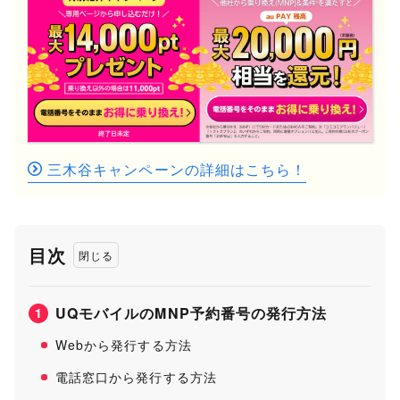
違約金
なし
テザリング
可能
留守番電話
可能
4G、5G、au Starlink Direct
通信方式
※au Starlink Direct：550円～1,650円/月
選べる回線
au回線
三木谷キャンペーンの詳細はこちら！
1GB：1,100円
追加データ料金
3GB：3,300円
7GB：7,700円
目次
支払い方法
口座振替、クレジットカード
eSIM
対応
UQモバイルのMNP予約番号の発行方法
1
SIMの種類
nanoSIM、microSIM、標準SIM
Webから発行する方法
運営会社
KDDI株式会社
電話窓口から発行する方法
公式サイト
詳細