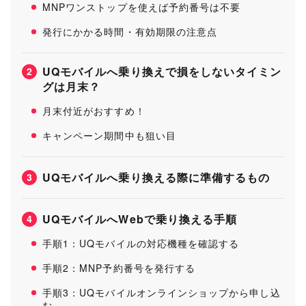
MNPワンストップを使えば予約番号は不要
出典：
UQモバイル（料金プラン）
/
UQモバイル（コミコミプランバリュー）
/
発行にかかる時間・有効期限の注意点
UQモバイル（トクトクプラン2）
/
UQモバイル（重要事項説明等）
/
みんなのネ
ット回線速度（UQ mobile）
/
UQモバイル（キャンペーン）
UQモバイルへ乗り換えで損をしないタイミン
2
グは月末？
月末付近がおすすめ！
キャンペーン期間中も狙い目
UQモバイルへ乗り換える際に準備するもの
3
UQモバイルへWebで乗り換える手順
4
手順1：UQモバイルの対応機種を確認する
手順2：MNP予約番号を発行する
手順3：UQモバイルオンラインショップから申し込
む