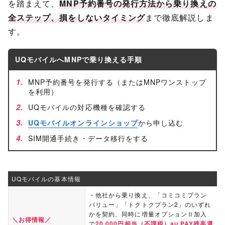
を踏まえて、
MNP予約番号の発行方法から乗り換えの
全ステップ、損をしないタイミング
まで徹底解説しま
す。
UQモバイルへMNPで乗り換える手順
MNP予約番号を発行する（またはMNPワンストップ
を利用）
UQモバイルの対応機種を確認する
UQモバイルオンラインショップ
から申し込む
SIM開通手続き・データ移行をする
UQモバイルの基本情報
・他社から乗り換え、「コミコミプラン
バリュー」「トクトクプラン2」のいずれ
かを契約、同時に増量オプションⅡ加入
＼お得情報／
で
20,000円相当（不課税）au PAY残高還