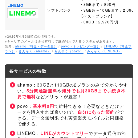
・3GBまで：990円
LINEMO
ソフトバンク
・3GB超～10GBまで：2,090
【ベストプランV】
・30GB：2,970円/月
※2026年4月3日時点の情報です。
※キャリアのメールは各社有料にて継続利用できるシステムがあります。
出典：
ahamo（料金・データ量）
/
povo（トッピング一覧）
/
LINEMO（料金プ
ラン）
/
みんそく（ahamo）
/
みんそく（povo）
/
みんそく（LINEMO）
各サービスの特徴
ahamo：30GBと110GBの2プランのみで分かりやす
い。
5分間通話無料
や
海外でも月30GBまで手続き不
要で無料
などメリットが豊富！
povo：
基本料0円
で維持できる！必要なときだけデ
ータを購入すれば良いので、
自分にあった節約
がで
きる。データ無制限でも実質楽天モバイルと同価格
で使える。
LINEMO：
LINEがカウントフリー
でデータ通信の節