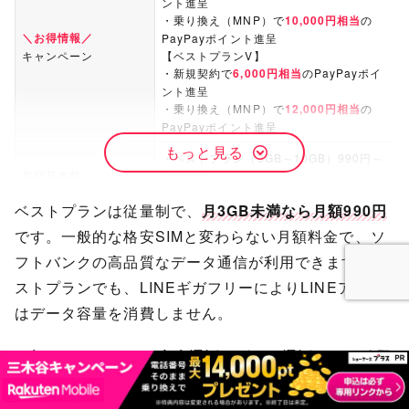
ント進呈
・乗り換え（MNP）で
10,000円相当
の
＼お得情報／
PayPayポイント進呈
キャンペーン
【ベストプランV】
・新規契約で
6,000円相当
のPayPayポイ
ント進呈
・乗り換え（MNP）で
12,000円相当
の
PayPayポイント進呈
もっと見る
・ベストプラン（3GB～10GB）990円～
月額基本料
2,090円
・ベストプランV（30GB）2,970円
ベストプランは従量制で、
月3GB未満なら月額990円
下り：107.05Mbps
です。一般的な格安SIMと変わらない月額料金で、ソ
上り：17.76Mbps
平均速度
Ping値：37.23ms
フトバンクの高品質なデータ通信が利用できます。ベ
測定件数：9,440件
ストプランでも、LINEギガフリーによりLINEアプリ
ベストプラン：最大300kbps
はデータ容量を消費しません。
速度制限時の通信速度
ベストプランV：最大1Mbps
月額990円でLINEの音声通話やビデオ通話がかけ放題
22円/30秒
音声通話
※ベストプランVは国内通話5分以内/回は
と考えると、コスパはかなり良いと言えるでしょう。
無料
3GBを超えた場合は自動的に月額2,090円で10GBまで