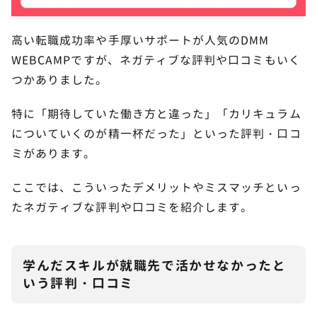
エンジニア転職 就業両立コース（給付金対象）
本記事は、東証スタンダード上場企業である株式会
エンジニア転職 短期集中コース（転職保証あり）
高い転職成功率や手厚いサポートが人気のDMM
社ショーケースが運営するWebメディア「ショーケ
WEBCAMPですが、ネガティブな評判や口コミもいく
給付金で最大いくら安くなる？
ース プラス」が、
コンテンツ制作ポリシー
に基づ
つかありました。
き、責任を持って制作・編集しています。
学習コース（全8つ）
特に「期待していた働き方と違った」「カリキュラム
DMM WEBCAMPと他のスクールを比較
8
についていくのが精一杯だった」といった評判・口コ
ミがあります。
DMM WEBCAMPとTECH CAMPを比較
DMM WEBCAMPとRUNTEQを比較
ここでは、こういったデメリットやミスマッチといっ
たネガティブな評判や口コミを紹介します。
DMM WEBCAMPについてよくある質問
9
DMM WEBCAMP卒業生はどんな企業に就職していま
すか？
学んだスキルが就職先で活かせなかったと
いう評判・口コミ
DMM WEBCAMPの料金はいくらくらいですか？
DMM WEBCAMPを卒業する難易度はどのくらいです