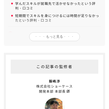
学んだスキルが就職先で活かせなかったという評
判・口コミ
短期間でスキルを身につけるには時間が足りなかっ
たという評判・口コミ
DMM WEBCAMPの良い評判・口コミ
2
・・・
もっと見る
・・・
メンターにいつでも質問・相談できる環境が良かっ
たという評判・口コミ
手厚いサポートのおかげで未経験でもスムーズに転
職できたという評判・口コミ
この記事の監修者
DMM WEBCAMPの転職実績
3
飯嶋渉
合同会社DMM.com
株式会社ショーケース
株式会社エイチ・アイ・エス
開発本部 本部長
株式会社クラウドワークス
株式会社ゲームエイト