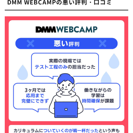
DMM WEBCAMPの悪い評判・口コミ
過去に挫折を経験した人でも大丈夫
る。
就職・転職を協力サポート
現場の最前線で開発を指揮し、採用・育成にも携わ
る立場から、「本当に通用するスキルが身につくス
修了後のコミュニティが充実
クール」を厳選し、解説する。
DMM WEBCAMPに選考はある？受講条件と
6
主な実績・受賞歴
難易度
東京ドーム、星の王子さまミュージアム等で導入
DMM WEBCAMP(ウェブキャンプ)に選考はある？
された音声ガイドアプリの開発
DMM WEBCAMP(ウェブキャンプ)の選考方法
ショーケースエクスプレスのオンライン予約シス
テムを開発
事前にできる選考対策
iOS & Android向けECサイト構築アプリ
選考の難易度と大事なこと
「GO!store」の開発
AWS Dev Day Challenge 優秀賞受賞
DMM WEBCAMPのコース料金と最大56万円
7
SPAJAM2019 東京A予選 優秀賞受賞
安くなる給付金制度
情報発信
エンジニア転職 専門技術コース（給付金対象）
ブログ：
omuricemanのブログ