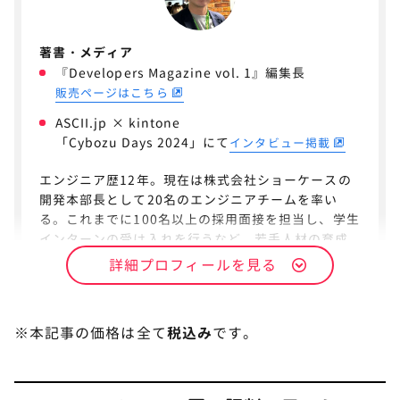
コインチェック株式会社
著書・メディア
ピクスタ株式会社
『Developers Magazine vol. 1』編集長
株式会社くふう住まい（オウチーノ）
販売ページはこちら
ASCII.jp × kintone
転職保証制度について
「Cybozu Days 2024」にて
インタビュー掲載
DMM WEBCAMPで「転職失敗」する人の特
4
エンジニア歴12年。現在は株式会社ショーケースの
徴と対処法
開発本部長として20名のエンジニアチームを率い
る。これまでに100名以上の採用面接を担当し、学生
「転職失敗」する人の特徴
インターンの受け入れを行うなど、若手人材の育成
にも深く関わっている。
転職を成功させるための対処法
詳細プロフィールを見る
東京ドームや星の王子さまミュージアムで採用され
DMM WEBCAMPの特徴
5
た「オーディオガイドアプリ」をはじめ、数々の大
※本記事の価格は全て
税込み
です。
規模プロジェクトを成功に導いてきた。AWSの技術
実務で評価されるスキルの取得をバックアップ
同人誌『Developers Magazine』では編集長を務
め、「AWS Dev Day Challenge」で優秀賞を獲得す
スピーディな学習コース
るなど、その技術力は社外でも高く評価されてい