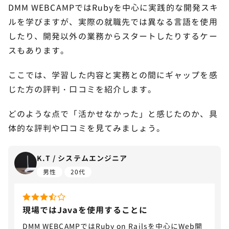
か？
DMM WEBCAMPではRubyを中心に実践的な開発スキ
DMM WEBCAMPでは補助金や給付金は使えますか？
ルを学びますが、実際の就職先では異なる言語を使用
したり、開発以外の業務からスタートしたりするケー
未経験からエンジニア転職を成功させるには
スもあります。
10
無料カウンセリングへ
ここでは、学習した内容と実務との間にギャップを感
じた方の評判・口コミを紹介します。
どのような点で「活かせなかった」と感じたのか、具
体的な評判や口コミを見てみましょう。
K.T / システムエンジニア
男性
20代
現場ではJavaを使用することに
DMM WEBCAMPではRuby on Railsを中心にWeb開